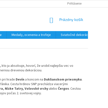
HODNOTENIE OBCHODU
Prihlásenie
NÁKUPNÝ
Prázdny košík
KOŠÍK
ne
Medaily, ocenenia a trofeje
Sviatočné dekorácie, ostatné
kto ju absolvuje, hovorí, že urobil najlepšiu vec vo
dhernou drevenou dekoráciou.
 pri hrade
Devín
a koncom na
Duklianskom priesmyku
.
tefánika. Cesta hrdinov SNP prechádza viacerými
ra, Nízke Tatry, Volovské vrchy
alebo
Čergov
. Cestou
ojov počas 2. svetovej vojny.