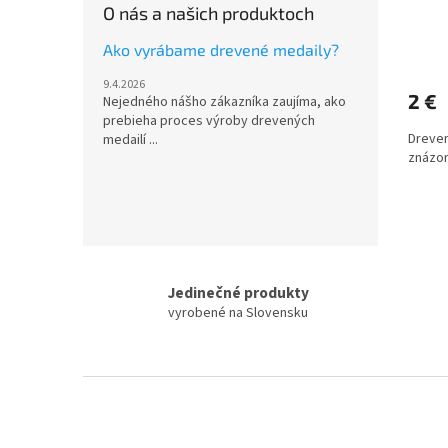
O nás a našich produktoch
Ako vyrábame drevené medaily?
9.4.2026
2 €
Nejedného nášho zákazníka zaujíma, ako
prebieha proces výroby drevených
Dreven
medailí ...
znázor
Jedinečné produkty
vyrobené na Slovensku
Z
á
p