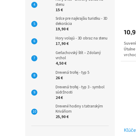
stenu
15 €
Srdce pre najkrajšiu turistku - 3D
dekorácia
19,90 €
10,9
Hory volajú - 3D obraz na stenu
Suvení
17,90 €
Útulne
Gerlachovský štít – Zdolaný
vrchoc
vrchol
4,50 €
Drevená trofej - typ 5
26 €
Drevená trofej - typ 3 - symbol
súdržnosti
24 €
Drevené hodiny s tatranským
Kriváňom
25,90 €
Kľúče