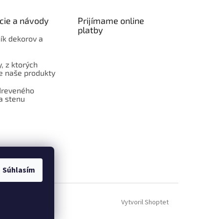
cie a návody
Prijímame online
platby
ík dekorov a
, z ktorých
 naše produkty
dreveného
a stenu
Súhlasím
Vytvoril Shoptet