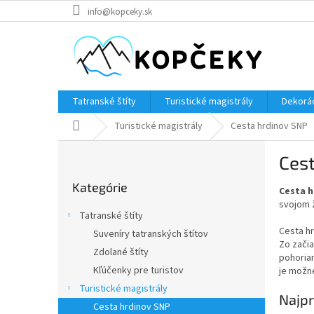
Prejsť
info@kopceky.sk
na
obsah
Tatranské štíty
Turistické magistrály
Dekorác
Domov
Turistické magistrály
Cesta hrdinov SNP
B
Ces
o
Preskočiť
č
Kategórie
kategórie
Cesta h
n
svojom 
ý
Tatranské štíty
p
Cesta h
Suveníry tatranských štítov
a
Zo začia
Zdolané štíty
n
pohoria
e
Kľúčenky pre turistov
je možné
l
Turistické magistrály
Najpr
Cesta hrdinov SNP