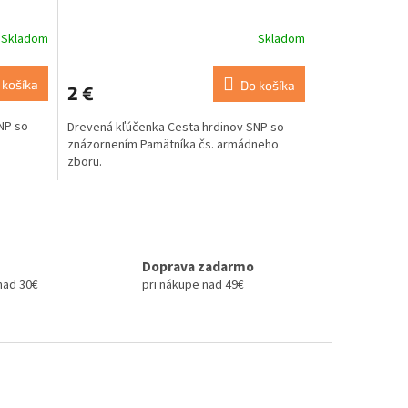
Skladom
Skladom
 košíka
Do košíka
2 €
NP so
Drevená kľúčenka Cesta hrdinov SNP so
znázornením Pamätníka čs. armádneho
zboru.
Doprava zadarmo
nad 30€
pri nákupe nad 49€