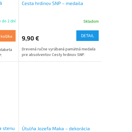
á
Cesta hrdinov SNP – medaila
 do 2 dní
Skladom
Priemerné
hodnotenie
produktu
DETAIL
 košíka
9,90 €
je
5,0
Drevená ručne vyrábaná pamätná medaila
plaketa
z
pre absolventov Cesty hrdinov SNP.
.
5
hviezdičiek.
a stenu
Útulňa Jozefa Maka – dekorácia