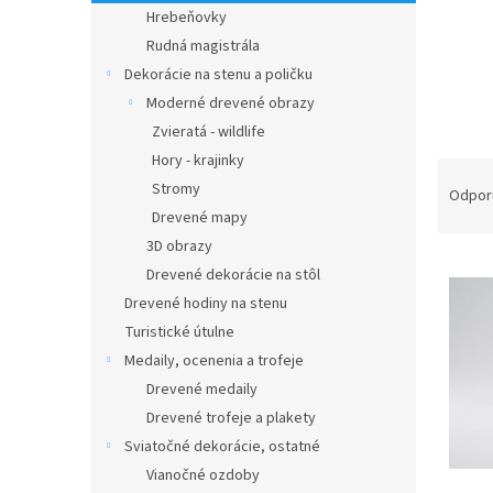
Hrebeňovky
Rudná magistrála
Dekorácie na stenu a poličku
Moderné drevené obrazy
Zvieratá - wildlife
Hory - krajinky
R
Stromy
a
Odpor
d
Drevené mapy
e
3D obrazy
V
n
Drevené dekorácie na stôl
ý
i
Drevené hodiny na stenu
p
e
Turistické útulne
i
p
s
Medaily, ocenenia a trofeje
r
p
o
Drevené medaily
r
d
Drevené trofeje a plakety
o
u
Sviatočné dekorácie, ostatné
d
k
Vianočné ozdoby
u
t