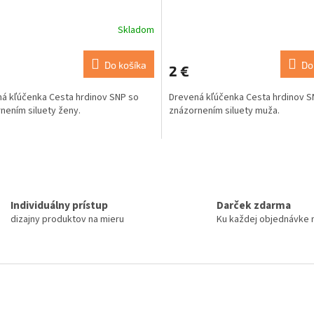
Skladom
Do košíka
Do
2 €
á kľúčenka Cesta hrdinov SNP so
Drevená kľúčenka Cesta hrdinov S
nením siluety ženy.
znázornením siluety muža.
O
v
l
á
Individuálny prístup
Darček zdarma
d
dizajny produktov na mieru
Ku každej objednávke 
a
c
i
e
p
r
v