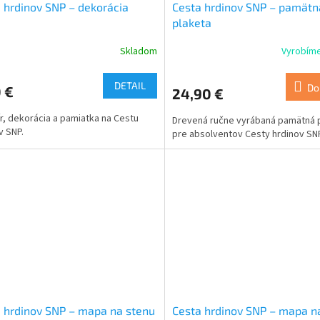
 hrdinov SNP – dekorácia
Cesta hrdinov SNP – pamätn
plaketa
Skladom
Vyrobíme
erné
Priemerné
tenie
hodnotenie
ktu
produktu
DETAIL
Do
 €
24,90 €
je
5,0
r, dekorácia a pamiatka na Cestu
Drevená ručne vyrábaná pamätná 
z
v SNP.
pre absolventov Cesty hrdinov SNP
5
ičiek.
hviezdičiek.
 hrdinov SNP – mapa na stenu
Cesta hrdinov SNP – mapa n