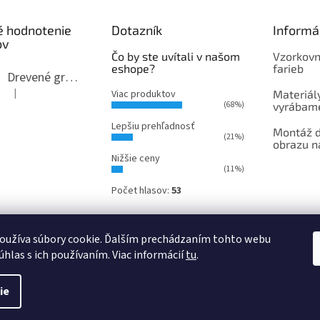
k
y
é hodnotenie
Dotazník
Informá
v
ov
ý
Čo by ste uvítali v našom
Vzorkovn
p
eshope?
farieb
i
Drevené gravírované trofeje - ocenenia na mieru
s
|
Viac produktov
Materiály
u
Hodnotenie produktu je 5 z 5 hviezdičiek.
(68%)
vyrábame
Lepšiu prehľadnosť
Montáž 
(21%)
obrazu n
Nižšie ceny
(11%)
Počet hlasov:
53
oužíva súbory cookie. Ďalším prechádzaním tohto webu
Obchodné podmienky
Kontakt
Hodnotenie obchodu
úhlas s ich používaním. Viac informácií
tu
.
ie