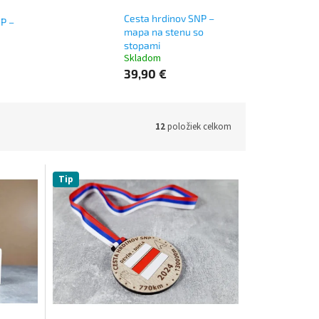
Cesta hrdinov SNP –
P –
mapa na stenu so
stopami
Skladom
39,90 €
12
položiek celkom
Tip