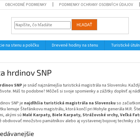
OBCHODNÉ PODMIENKY
PODMIENKY OCHRANY OSOBNÝCH ÚDAJOV
HĽADAŤ
ie na stenu a poličku
Drevené hodiny na stenu
Turistické útul
ta hrdinov SNP
rdinov SNP
je snáď najznámejšia turistická magistrála na Slovensku. Každý, 
živote. Máš to podobne? Môžeš si svoje spomienky a zážitky doplniť aj ná
rdinov SNP je
najdlhšia turistická magistrála na Slovensku
so začiatkom
tku lemuje Štefánikovu magistrálu, ktorá končí pri Mohyle generála M.R. Š
mi, akými sú
Malé Karpaty, Biele Karpaty, Strážovské vrchy, Veľká Fat
 obdivovať množstvo pamätníkov alebo aj vystavenej bojovej techniky z b
edávanejšie