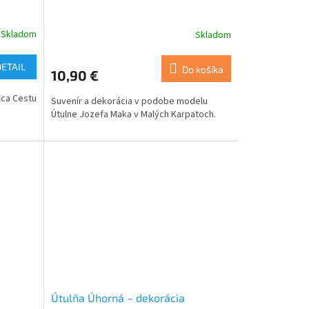
Skladom
Skladom
DETAIL
Do košíka
10,90 €
úca Cestu
Suvenír a dekorácia v podobe modelu
Útulne Jozefa Maka v Malých Karpatoch.
Útulňa Úhorná – dekorácia