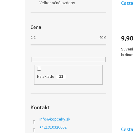
Cesta
Veľkonočné ozdoby
k
o
t
v
o
Priem
v
Cena
hodno
produ
9,90
2
€
40
€
je
4,7
Suvení
z
hrdino
5
hviezd
Na sklade
11
Kontakt
info
@
kopceky.sk
+421910320662
Cesta