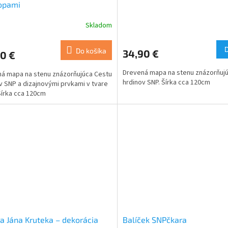
opami
Skladom
Priemerné
hodnotenie
produktu
Do košíka
34,90 €
0 €
je
5,0
Drevená mapa na stenu znázorňuj
á mapa na stenu znázorňujúca Cestu
z
hrdinov SNP. Šírka cca 120cm
v SNP a dizajnovými prvkami v tvare
5
Šírka cca 120cm
hviezdičiek.
a Jána Kruteka – dekorácia
Balíček SNPčkara