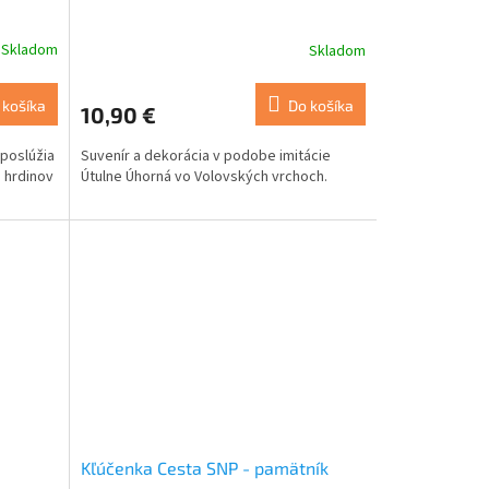
Skladom
Skladom
 košíka
Do košíka
10,90 €
 poslúžia
Suvenír a dekorácia v podobe imitácie
 hrdinov
Útulne Úhorná vo Volovských vrchoch.
Kľúčenka Cesta SNP - pamätník