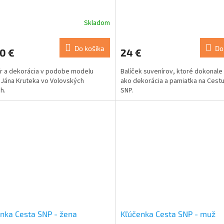
Skladom
Do košíka
Do
0 €
24 €
r a dekorácia v podobe modelu
Balíček suvenírov, ktoré dokonale
 Jána Kruteka vo Volovských
ako dekorácia a pamiatka na Cestu
h.
SNP.
nka Cesta SNP - žena
Kľúčenka Cesta SNP - muž