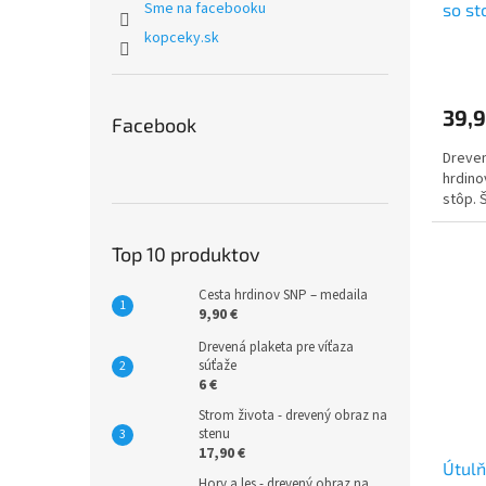
Sme na facebooku
so st
kopceky.sk
39,9
Facebook
Dreven
hrdino
stôp. 
Top 10 produktov
Cesta hrdinov SNP – medaila
9,90 €
Drevená plaketa pre víťaza
súťaže
6 €
Strom života - drevený obraz na
stenu
17,90 €
Útulň
Hory a les - drevený obraz na