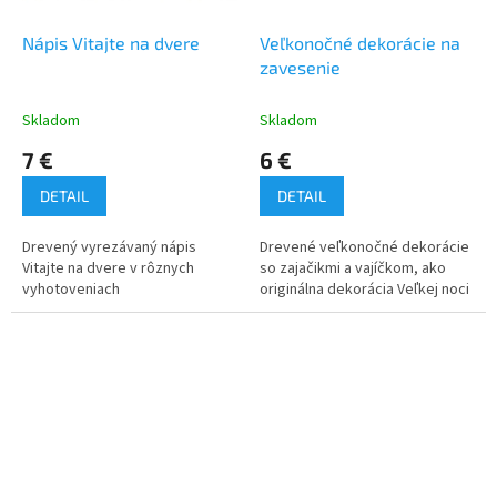
Nápis Vitajte na dvere
Veľkonočné dekorácie na
zavesenie
Skladom
Skladom
7 €
6 €
DETAIL
DETAIL
Drevený vyrezávaný nápis
Drevené veľkonočné dekorácie
Vitajte na dvere v rôznych
so zajačikmi a vajíčkom, ako
vyhotoveniach
originálna dekorácia Veľkej noci