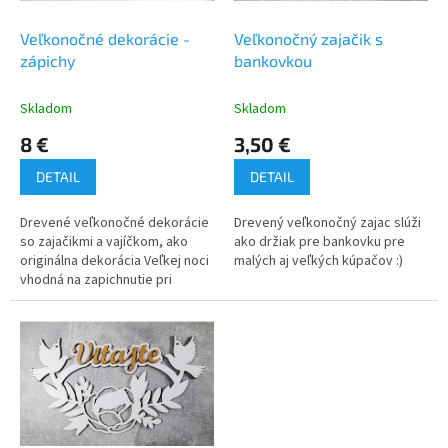
v
o
d
Veľkonočné dekorácie -
Veľkonočný zajačik s
u
zápichy
bankovkou
k
t
Skladom
Skladom
o
8 €
3,50 €
v
DETAIL
DETAIL
Drevené veľkonočné dekorácie
Drevený veľkonočný zajac slúži
so zajačikmi a vajíčkom, ako
ako držiak pre bankovku pre
originálna dekorácia Veľkej noci
malých aj veľkých kúpačov :)
vhodná na zapichnutie pri
výrobe ozdôb