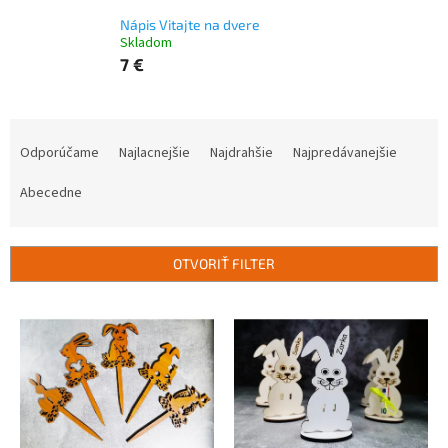
Nápis Vitajte na dvere
Skladom
7 €
R
a
Odporúčame
Najlacnejšie
Najdrahšie
Najpredávanejšie
d
e
Abecedne
n
i
e
OTVORIŤ FILTER
p
r
V
o
ý
d
p
u
i
k
s
t
p
o
r