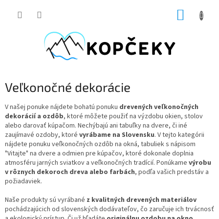
Prejsť
NÁKUP
na
obsah
KOŠÍK
Veľkonočné dekorácie
V našej ponuke nájdete bohatú ponuku
drevených veľkonočných
dekorácií a ozdôb
, ktoré môžete použiť na výzdobu okien, stolov
alebo darovať kúpačom. Nechýbajú ani tabuľky na dvere, či iné
zaujímavé ozdoby, ktoré
vyrábame na Slovensku
. V tejto kategórii
nájdete ponuku veľkonočných ozdôb na okná, tabuliek s nápisom
"Vitajte" na dvere a odmien pre kúpačov, ktoré dokonale doplnia
atmosféru jarných sviatkov a veľkonočných tradícií. Ponúkame
výrobu
v rôznych dekoroch dreva alebo farbách
, podľa vašich predstáv a
požiadaviek.
Naše produkty sú vyrábané
z kvalitných drevených materiálov
pochádzajúcich od slovenských dodávateľov, čo zaručuje ich trvácnosť
a ekologický prístup. Či už hľadáte
originálnu ozdobu na okno,