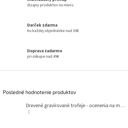
e
dizajny produktov na mieru
p
r
v
k
Darček zdarma
y
Ku každej objednávke nad 30€
v
ý
p
i
Doprava zadarmo
s
pri nákupe nad 49€
u
Z
á
p
ä
Posledné hodnotenie produktov
t
i
Drevené gravírované trofeje - ocenenia na mieru
e
|
Hodnotenie produktu je 5 z 5 hviezdičiek.