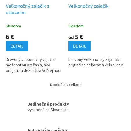
Veľkonočný zajačik s
Veľkonočný zajačik
otáčaním
Skladom
Skladom
6 €
5 €
od
DETAIL
DETAIL
Drevený veľkonočný zajac s
Drevený veľkonočný zajac ako
možnosťou otáčania, ako
originálna dekorácia Veľkej noci
originálna dekorácia Veľkej noci
6
položiek celkom
O
v
l
á
Jedinečné produkty
d
vyrobené na Slovensku
a
c
i
Individuálny prístup