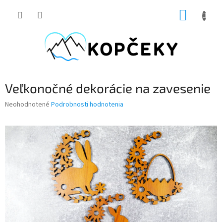
Prejsť
NÁKUP
na
obsah
KOŠÍK
Veľkonočné dekorácie na zavesenie
Priemerné
Neohodnotené
Podrobnosti hodnotenia
hodnotenie
produktu
je
0,0
z
5
hviezdičiek.