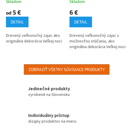
Skladom
Skladom
5 €
6 €
od
DETAIL
DETAIL
Drevený veľkonočný zajac ako
Drevený veľkonočný zajac s
originálna dekorácia Veľkej noci
možnosťou otáčania, ako
originálna dekorácia Veľkej noci
ZOBRAZIŤ VŠETKY SÚVISIACE PRODUKTY
Jedinečné produkty
vyrobené na Slovensku
Individuálny prístup
dizajny produktov na mieru