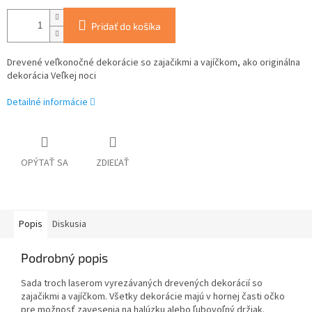
Pridať do košíka
Drevené veľkonočné dekorácie so zajačikmi a vajíčkom, ako originálna
dekorácia Veľkej noci
Detailné informácie
OPÝTAŤ SA
ZDIEĽAŤ
Popis
Diskusia
Podrobný popis
Sada troch laserom vyrezávaných drevených dekorácií so
zajačikmi a vajíčkom. Všetky dekorácie majú v hornej časti očko
pre možnosť zavesenia na halúzku alebo ľubovoľný držiak.