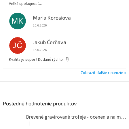
Veľká spokojnosť...
Maria Korosiova
MK
Hodnotenie obchodu je 5 z 5 hviezdičiek.
20.6.2026
Jakub Čerňava
JČ
Hodnotenie obchodu je 5 z 5 hviezdičiek.
15.6.2026
Kvalita je super ! Dodané rýchlo ! 👌
Zobraziť ďalšie recenzie
Z
á
p
ä
Posledné hodnotenie produktov
t
i
Drevené gravírované trofeje - ocenenia na mieru
e
|
Hodnotenie produktu je 5 z 5 hviezdičiek.