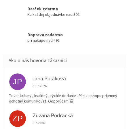
Darček zdarma
Ku každej objednávke nad 30€
Doprava zadarmo
pri nákupe nad 49€
Jana Poláková
JP
Hodnotenie obchodu je 5 z 5 hviezdičiek.
19.7.2026
Tovar krásny , kvalitný , rýchle dodanie . Pán z eshopu príjemný
ochotný komunikovať. Odporúčam.😀
Zuzana Podracká
ZP
Hodnotenie obchodu je 5 z 5 hviezdičiek.
1.7.2026