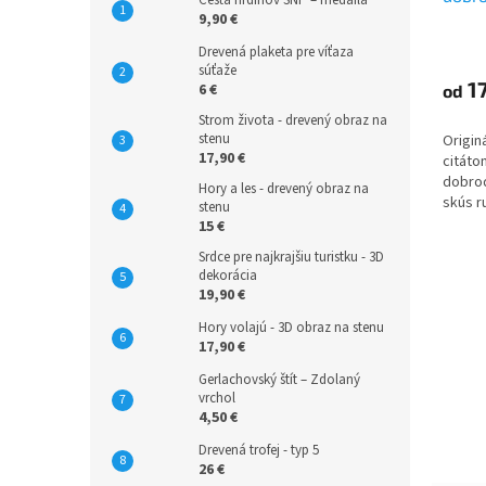
Cesta hrdinov SNP – medaila
nebez
9,90 €
na st
Drevená plaketa pre víťaza
súťaže
17
6 €
od
Strom života - drevený obraz na
stenu
Origin
17,90 €
citátom
dobro
Hory a les - drevený obraz na
skús ru
stenu
15 €
Srdce pre najkrajšiu turistku - 3D
dekorácia
19,90 €
Hory volajú - 3D obraz na stenu
17,90 €
Gerlachovský štít – Zdolaný
vrchol
4,50 €
Drevená trofej - typ 5
26 €