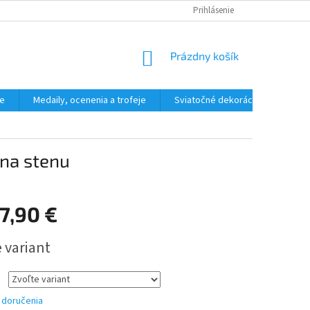
HODNOTENIE OBCHODU
Prihlásenie
NÁKUPNÝ
Prázdny košík
KOŠÍK
ne
Medaily, ocenenia a trofeje
Sviatočné dekorácie, ostatné
 na stenu
7,90 €
ová
 variant
 doručenia