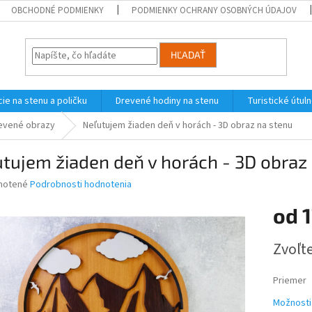
OBCHODNÉ PODMIENKY
PODMIENKY OCHRANY OSOBNÝCH ÚDAJOV
HĽADAŤ
ie na stenu a poličku
Drevené hodiny na stenu
Turistické útul
evené obrazy
Neľutujem žiaden deň v horách - 3D obraz na stenu
tujem žiaden deň v horách - 3D obraz
né
notené
Podrobnosti hodnotenia
nie
od
1
u
Jednotk
Zvoľte
cena:
iek.
Priemer
Možnosti