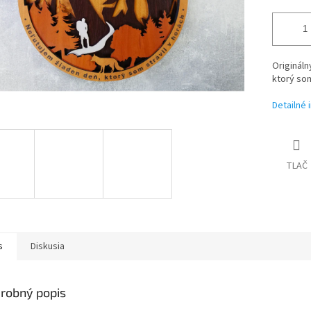
Origináln
ktorý som
Detailné 
TLAČ
s
Diskusia
robný popis