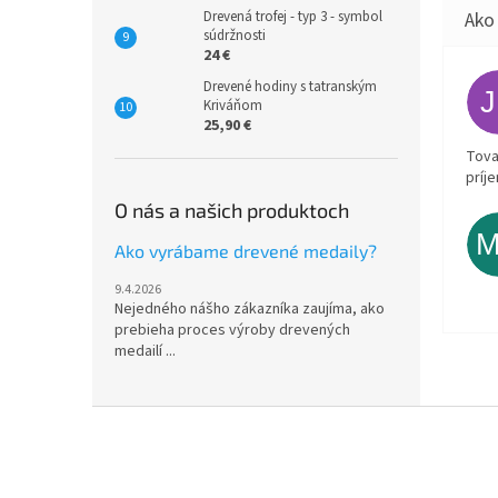
Drevená trofej - typ 3 - symbol
súdržnosti
24 €
Drevené hodiny s tatranským
Kriváňom
25,90 €
Tova
príj
O nás a našich produktoch
Ako vyrábame drevené medaily?
9.4.2026
Nejedného nášho zákazníka zaujíma, ako
prebieha proces výroby drevených
medailí ...
Z
á
p
ä