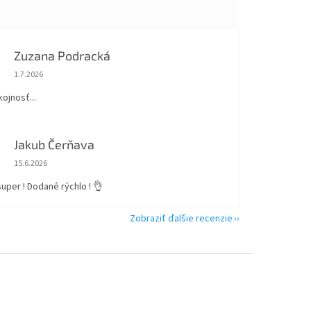
Zuzana Podracká
Hodnotenie obchodu je 5 z 5 hviezdičiek.
1.7.2026
ojnosť...
Jakub Čerňava
Hodnotenie obchodu je 5 z 5 hviezdičiek.
15.6.2026
 super ! Dodané rýchlo ! 👌
Zobraziť ďalšie recenzie