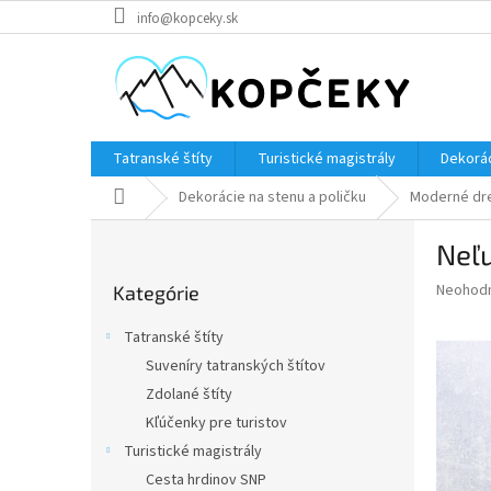
Prejsť
info@kopceky.sk
na
obsah
Tatranské štíty
Turistické magistrály
Dekorác
Domov
Dekorácie na stenu a poličku
Moderné dr
B
Neľu
o
Preskočiť
č
Priemer
Neohod
Kategórie
kategórie
n
hodnote
ý
produkt
Tatranské štíty
p
je
Suveníry tatranských štítov
0,0
a
z
Zdolané štíty
n
5
e
Kľúčenky pre turistov
hviezdič
l
Turistické magistrály
Cesta hrdinov SNP