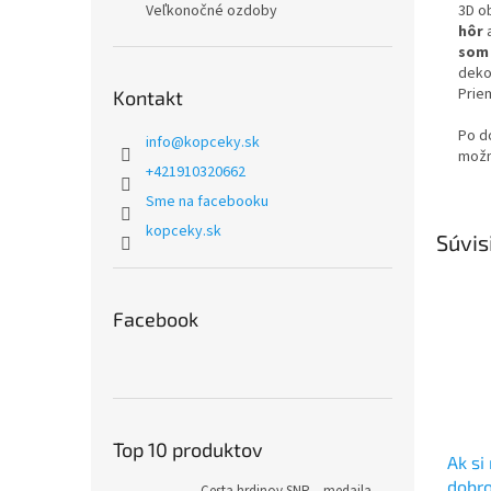
3D o
Veľkonočné ozdoby
hôr
a
som 
dekor
Prie
Kontakt
Po d
info
@
kopceky.sk
možn
+421910320662
Sme na facebooku
kopceky.sk
Súvis
Facebook
Top 10 produktov
Ak si
dobro