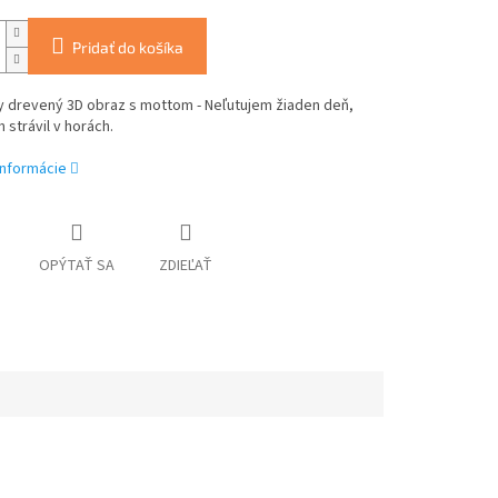
Pridať do košíka
y drevený 3D obraz s mottom - Neľutujem žiaden deň,
 strávil v horách.
informácie
OPÝTAŤ SA
ZDIEĽAŤ