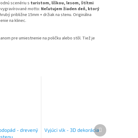
írodnú scenériu s
turistom, líškou, lesom, štítmi
a vygravírované motto:
Neľutujem žiaden deň, ktorý
hrubý približne 15mm + držiak na stenu. Originálna
enie na klinec.
anom pre umiestnenie na poličku alebo stôl. Tiež je
Ďalší
odopád - drevený
Vyjúci vlk - 3D dekorácia
produkt
 stenu