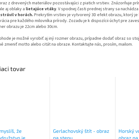
braz z drevených materiálov pozostávajúci z piatich vrstiev. Znázorňuje pr
le aj oblaky a
lietajúce vtáky
. V spodnej časti prednej strany sa nachádz
strávil v horách.
Prekrytím vrstiev je vytvorený 3D efekt obrazu, ktorý je 
ácia pre každého milovníka prírody. Zozadu je k dispozícii úchyt pre zaves
mer obrazu je 22cm alebo 30cm.
ohode je možné vyrobiť aj iný rozmer obrazu, prípadne dodať obraz so stoj
é zmeniť motto alebo citát na obraze. Kontaktujte nás, prosím, mailom.
iaci tovar
 myslíš, že
Gerlachovský štít - obraz
Horský v
družstvo je
na stenu
obraz na