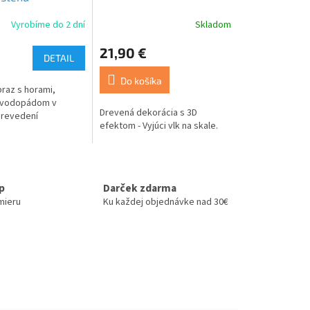
Vyrobíme do 2 dní
Skladom
21,90 €
DETAIL
Do košíka
raz s horami,
a vodopádom v
Drevená dekorácia s 3D
prevedení
efektom - Vyjúci vlk na skale.
up
Darček zdarma
mieru
Ku každej objednávke nad 30€