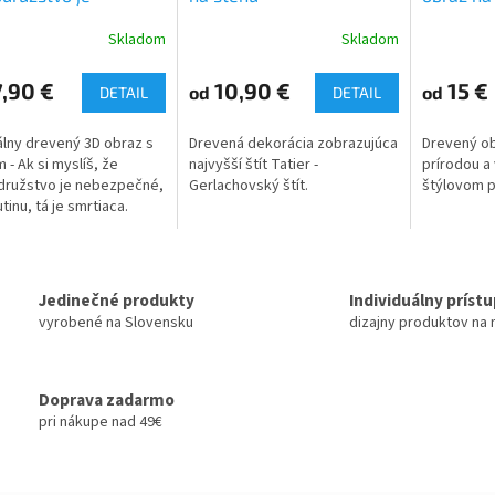
pečné... - 3D obraz
Skladom
Skladom
enu
,90 €
10,90 €
15 €
od
od
DETAIL
DETAIL
álny drevený 3D obraz s
Drevená dekorácia zobrazujúca
Drevený ob
 - Ak si myslíš, že
najvyšší štít Tatier -
prírodou 
družstvo je nebezpečné,
Gerlachovský štít.
štýlovom 
tinu, tá je smrtiaca.
Jedinečné produkty
Individuálny príst
vyrobené na Slovensku
dizajny produktov na 
Doprava zadarmo
pri nákupe nad 49€