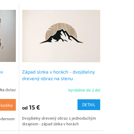
nu
Západ slnka v horách - dvojdielny
drevený obraz na stenu
Na dotaz
Vyrobíme do 2 dní
DETAIL
 košíka
15 €
od
Dvojdielny drevený obraz s jednoduchým
modernom
dizajnom - západ slnka v horách