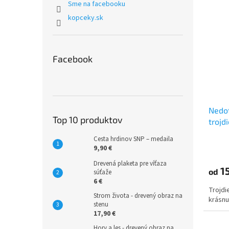
Sme na facebooku
kopceky.sk
Facebook
Nedot
Top 10 produktov
trojd
Cesta hrdinov SNP – medaila
9,90 €
Drevená plaketa pre víťaza
15
od
súťaže
6 €
Trojdi
Strom života - drevený obraz na
krásnu
stenu
17,90 €
Hory a les - drevený obraz na