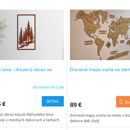
 lesa - drevený obraz na
Drevená mapa sveta na ste
u
Vyrobíme do 2 dní
DETAIL
Do
 €
89 €
ý obraz Kúsok ihličnatého lesa
Drevená mapa sveta na stenu v 
ný v mnohých dekoroch a farbách
dekore dub zlatý