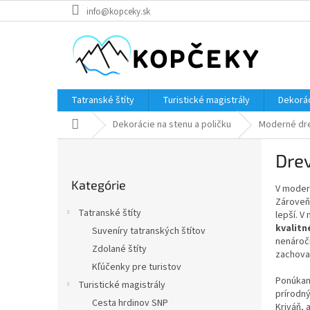
Prejsť
info@kopceky.sk
na
obsah
Tatranské štíty
Turistické magistrály
Dekorác
Domov
Dekorácie na stenu a poličku
Moderné dr
B
Dre
o
Preskočiť
č
Kategórie
kategórie
V modern
n
Zároveň
ý
Tatranské štíty
lepší. 
p
kvalitn
Suveníry tatranských štítov
a
nenároč
Zdolané štíty
n
zachovať
e
Kľúčenky pre turistov
Ponúka
l
Turistické magistrály
prírodný
Cesta hrdinov SNP
Kriváň, 