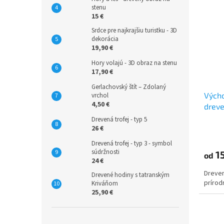
stenu
15 €
Srdce pre najkrajšiu turistku - 3D
dekorácia
19,90 €
Hory volajú - 3D obraz na stenu
17,90 €
Gerlachovský štít – Zdolaný
Výcho
vrchol
4,50 €
dreve
Drevená trofej - typ 5
26 €
Drevená trofej - typ 3 - symbol
súdržnosti
15
od
24 €
Dreven
Drevené hodiny s tatranským
prírod
Kriváňom
25,90 €