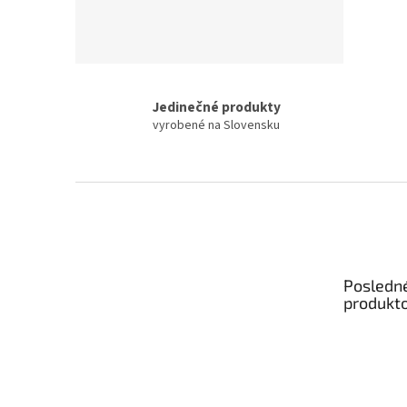
Jedinečné produkty
vyrobené na Slovensku
Z
á
p
ä
t
Posledn
i
produkt
e