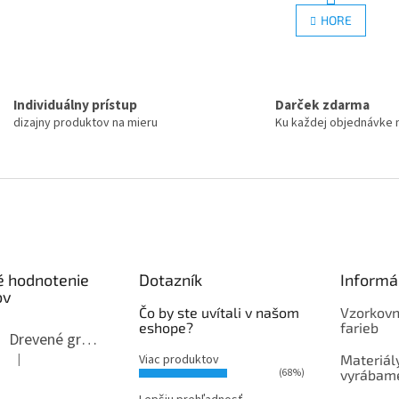
r
v
HORE
á
l
n
á
k
d
o
a
v
c
a
Individuálny prístup
Darček zdarma
i
n
dizajny produktov na mieru
Ku každej objednávke 
e
i
e
p
r
v
k
y
v
ý
p
é hodnotenie
Dotazník
Informá
i
ov
s
Čo by ste uvítali v našom
Vzorkovn
u
eshope?
farieb
Drevené gravírované trofeje - ocenenia na mieru
|
Viac produktov
Materiály
Hodnotenie produktu je 5 z 5 hviezdičiek.
(68%)
vyrábame