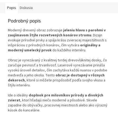
Popis
Diskusia
Podrobný popis
Moderný drevený obraz zobrazuje
jeleniu hlavu s parohmi v
zaujímavom štýle rozvetvených konárov stromu
. Dizajn
evokuje prírodné prvky a spája krásu zvieracej majestátnosti s
inšpiráciou z prírodných konárov, čím vytvára
originálny a
moderný umelecký prvok
do každého interiéru.
Obraz je vyrezávaný z kvalitnej tvrdej drevovláknitej dosky, čo
zaručuje pevnosť a trvanlivosť. Laserové vyrezávanie prináša
vysokú úroveň detailov, čím zachytáva každú nuansu v podobe
medveďa a jeho okolia. Tento
obraz je dostupný v rôznych
dekoroch
, ktoré si môžete prispôsobiť podľa svojho vkusu a
štýlu interiéru.
Ide o ideálny
doplnok pre milovníkov prírody a divokých
zvierat
, ktorí hľadajú niečo moderné a pôsobivé. Skvele
zapadne do obývačky, pracovnej miestnosti alebo ako výrazný
kúsok do kancelárie.