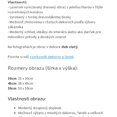
Vlastnosti:
- Laserom vyrezávaný drevený obraz s jeleňou hlavou v štýle
rozvetvených konárov
- Vyrobený z tvrdej drevovláknitej dosky
- Možnosť zhotovenia v rôznych dekoroch podľa výberu
zákazníka
- Moderný vzhľad, ideálny do interiéru alebo ako darček pre
milovníkov prírody a divokých zvierat
Na fotografiách je obraz v dekore
dub zlatý
.
Pozrite si náš
vzorkovník dekorov a farieb
Rozmery obrazu (šírka x výška):
30cm
: 25 x 30cm
45cm
: 38 x 45cm
59cm
: 50 x 59cm
Vlastnosti obrazu:
Moderný dizajnový doplnok
Možnosť výberu z mnohých dekorov, farieb a veľkostí