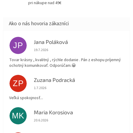
pri nákupe nad 49€
Jana Poláková
JP
Hodnotenie obchodu je 5 z 5 hviezdičiek.
19.7.2026
Tovar krásny , kvalitný , rýchle dodanie . Pán z eshopu príjemný
ochotný komunikovať. Odporúčam.😀
Zuzana Podracká
ZP
Hodnotenie obchodu je 5 z 5 hviezdičiek.
1.7.2026
Veľká spokojnosť...
Maria Korosiova
MK
Hodnotenie obchodu je 5 z 5 hviezdičiek.
20.6.2026