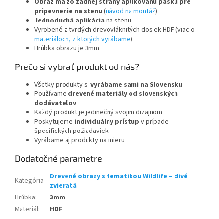
Obraz má zo zadnej strany aplikovanú pásku pre
pripevnenie na stenu
(
návod na montáž
)
Jednoduchá aplikácia
na stenu
Vyrobené z tvrdých drevovláknitých dosiek HDF (viac o
materiáloch, z ktorých vyrábame
)
Hrúbka obrazu je 3mm
Prečo si vybrať produkt od nás?
Všetky produkty si
vyrábame sami na Slovensku
Používame
drevené materiály od slovenských
dodávateľov
Každý produkt je jedinečný svojim dizajnom
Poskytujeme
individuálny prístup
v prípade
špecifických požiadaviek
Vyrábame aj produkty na mieru
Dodatočné parametre
Drevené obrazy s tematikou Wildlife – divé
Kategória
:
zvieratá
Hrúbka
:
3mm
Materiál
:
HDF