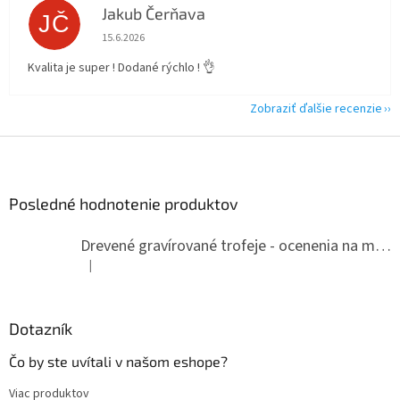
Jakub Čerňava
JČ
Hodnotenie obchodu je 5 z 5 hviezdičiek.
15.6.2026
Kvalita je super ! Dodané rýchlo ! 👌
Zobraziť ďalšie recenzie
Z
á
p
ä
Posledné hodnotenie produktov
t
i
Drevené gravírované trofeje - ocenenia na mieru
e
|
Hodnotenie produktu je 5 z 5 hviezdičiek.
Dotazník
Čo by ste uvítali v našom eshope?
Viac produktov