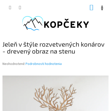
Prejsť
NÁKUP
na
obsah
KOŠÍK
Jeleň v štýle rozvetvených konárov
- drevený obraz na stenu
Priemerné
Neohodnotené
Podrobnosti hodnotenia
hodnotenie
produktu
je
0,0
z
5
hviezdičiek.