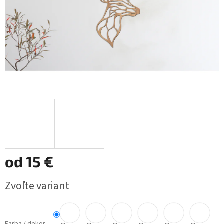
od
15 €
Jednotková
Zvoľte variant
cena: