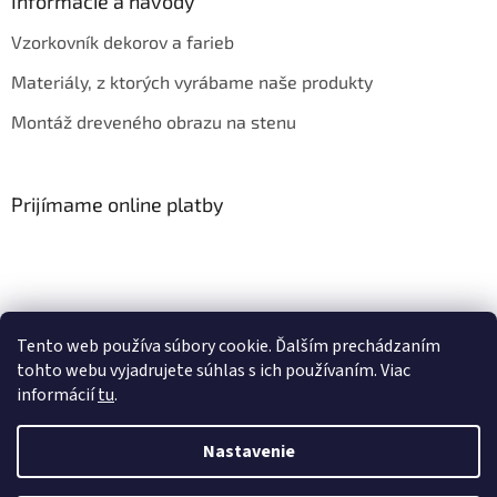
Informácie a návody
Vzorkovník dekorov a farieb
Materiály, z ktorých vyrábame naše produkty
Montáž dreveného obrazu na stenu
Prijímame online platby
Tento web používa súbory cookie. Ďalším prechádzaním
Obchodné podmienky
Kontakt
Hodnotenie obchodu
tohto webu vyjadrujete súhlas s ich používaním. Viac
informácií
tu
.
Nastavenie
Vytvoril Shoptet