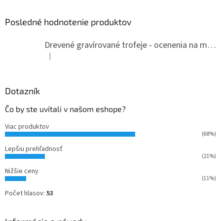
p
ä
Posledné hodnotenie produktov
t
i
Drevené gravírované trofeje - ocenenia na mieru
e
|
Hodnotenie produktu je 5 z 5 hviezdičiek.
Dotazník
Čo by ste uvítali v našom eshope?
Viac produktov
(68%)
Lepšiu prehľadnosť
(21%)
Nižšie ceny
(11%)
Počet hlasov:
53