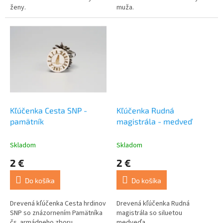
ženy.
muža.
Kľúčenka Cesta SNP -
Kľúčenka Rudná
pamätník
magistrála - medveď
Skladom
Skladom
2 €
2 €
Do košíka
Do košíka
Drevená kľúčenka Cesta hrdinov
Drevená kľúčenka Rudná
SNP so znázornením Pamätníka
magistrála so siluetou
čs. armádneho zboru.
medveďa.