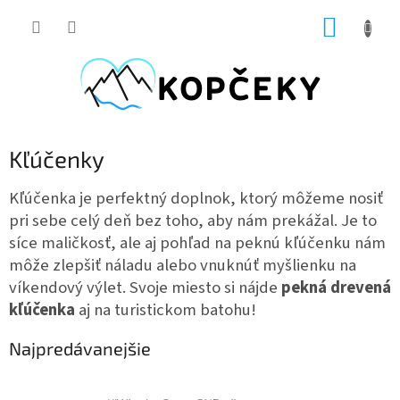
Prejsť
NÁKUP
na
obsah
KOŠÍK
Kľúčenky
Kľúčenka je perfektný doplnok, ktorý môžeme nosiť
pri sebe celý deň bez toho, aby nám prekážal. Je to
síce maličkosť, ale aj pohľad na peknú kľúčenku nám
môže zlepšiť náladu alebo vnuknúť myšlienku na
víkendový výlet. Svoje miesto si nájde
pekná drevená
kľúčenka
aj na turistickom batohu!
Najpredávanejšie