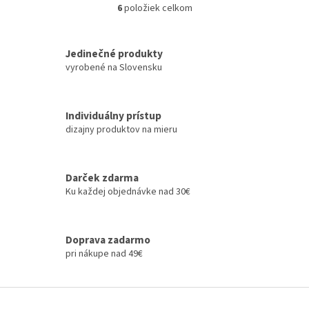
6
položiek celkom
O
v
l
á
Jedinečné produkty
d
vyrobené na Slovensku
a
c
i
Individuálny prístup
e
dizajny produktov na mieru
p
r
v
k
Darček zdarma
y
Ku každej objednávke nad 30€
v
ý
p
i
Doprava zadarmo
s
pri nákupe nad 49€
u
Z
á