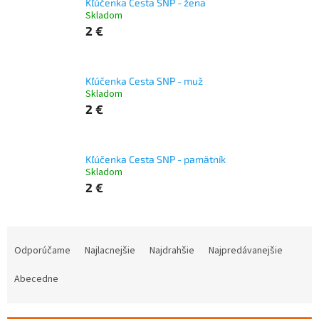
Kľúčenka Cesta SNP - žena
Skladom
2 €
Kľúčenka Cesta SNP - muž
Skladom
2 €
Kľúčenka Cesta SNP - pamätník
Skladom
2 €
R
a
Odporúčame
Najlacnejšie
Najdrahšie
Najpredávanejšie
d
e
Abecedne
n
i