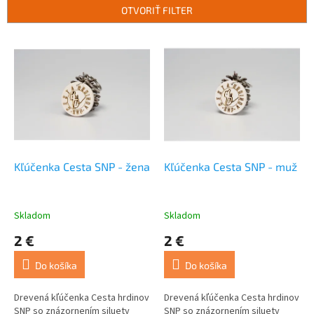
e
OTVORIŤ FILTER
p
r
V
o
ý
d
p
u
i
k
s
t
p
o
r
v
o
d
Kľúčenka Cesta SNP - žena
Kľúčenka Cesta SNP - muž
u
k
t
Skladom
Skladom
o
2 €
2 €
v
Do košíka
Do košíka
Drevená kľúčenka Cesta hrdinov
Drevená kľúčenka Cesta hrdinov
SNP so znázornením siluety
SNP so znázornením siluety