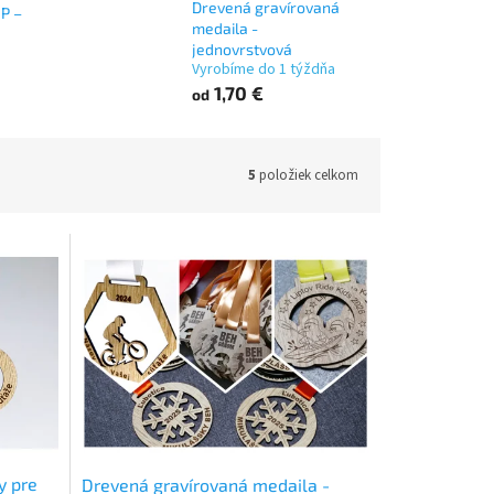
Drevená gravírovaná
P –
medaila -
jednovrstvová
Vyrobíme do 1 týždňa
1,70 €
od
5
položiek celkom
y pre
Drevená gravírovaná medaila -