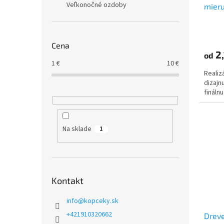
Veľkonočné ozdoby
mieru
t
v
o
Priem
v
hodno
Cena
produ
2,
od
je
1
€
10
€
5,0
Realiz
z
dizajn
5
fináln
hviezd
Na sklade
1
Kontakt
info
@
kopceky.sk
+421910320662
Drev