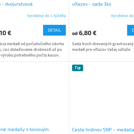
 - dvojvrstvová
víťazov - sada 3ks
Vyrobíme do 1 týždňa
Vyrobíme do
erné
Priemerné
tenie
hodnotenie
ktu
produktu
DETAIL
10 €
6,80 €
od
je
5,0
ácia medailí od počiatočného návrhu
Sada troch drevených gravírovan
z
u, cez dolaďovanie drobností až po
medailí pre víťazov Vašej súťaže.
5
u výrobu potrebného počtu kusov.
ičiek.
hviezdičiek.
Tip
ené medaily s kovovým
Cesta hrdinov SNP – medail