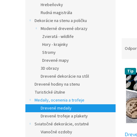
Hrebeňovky
Rudná magistrála
Dekorácie na stenu a poličku
Moderné drevené obrazy
Zvieratá - wildlife
R
Hory - krajinky
a
Odpor
Stromy
d
Drevené mapy
e
V
n
3D obrazy
Tip
ý
i
Drevené dekorácie na stôl
p
e
Drevené hodiny na stenu
i
p
Turistické útulne
s
r
Medaily, ocenenia a trofeje
p
o
r
d
Drevené medaily
o
u
Drevené trofeje a plakety
d
k
Sviatočné dekorácie, ostatné
u
t
Vianočné ozdoby
Dreve
k
o