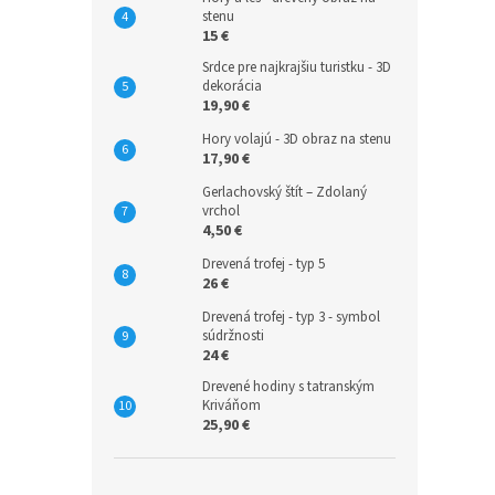
stenu
15 €
Srdce pre najkrajšiu turistku - 3D
dekorácia
19,90 €
Hory volajú - 3D obraz na stenu
17,90 €
Gerlachovský štít – Zdolaný
vrchol
4,50 €
Drevená trofej - typ 5
26 €
Drevená trofej - typ 3 - symbol
súdržnosti
24 €
Drevené hodiny s tatranským
Kriváňom
25,90 €