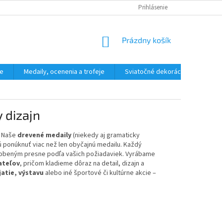
HODNOTENIE OBCHODU
Prihlásenie
NÁKUPNÝ
Prázdny košík
KOŠÍK
ne
Medaily, ocenenia a trofeje
Sviatočné dekorácie, ostatné
 dizajn
? Naše
drevené medaily
(niekedy aj gramaticky
ú ponúknuť viac než len obyčajnú medailu. Každý
sobeným presne podľa vašich požiadaviek. Vyrábame
ateľov
, pričom kladieme dôraz na detail, dizajn a
jatie, výstavu
alebo iné športové či kultúrne akcie –