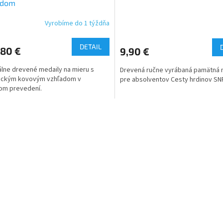
adom
Vyrobíme do 1 týždňa
Priemerné
hodnotenie
produktu
DETAIL
80 €
9,90 €
je
5,0
álne drevené medaily na mieru s
Drevená ručne vyrábaná pamätná 
z
tickým kovovým vzhľadom v
pre absolventov Cesty hrdinov SNP
5
om prevedení.
hviezdičiek.
O
v
l
á
d
a
c
i
e
p
r
v