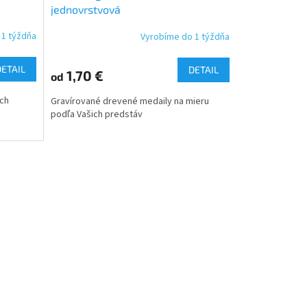
jednovrstvová
 1 týždňa
Vyrobíme do 1 týždňa
DETAIL
DETAIL
1,70 €
od
ých
Gravírované drevené medaily na mieru
podľa Vašich predstáv
a