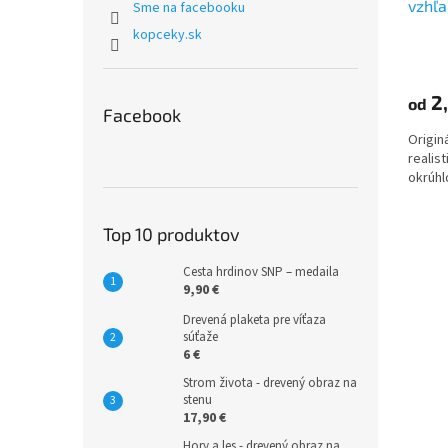
vzhľ
Sme na facebooku
kopceky.sk
2,
od
Facebook
Origin
realis
okrúhl
Top 10 produktov
Cesta hrdinov SNP – medaila
9,90 €
Drevená plaketa pre víťaza
súťaže
6 €
Strom života - drevený obraz na
stenu
17,90 €
Hory a les - drevený obraz na