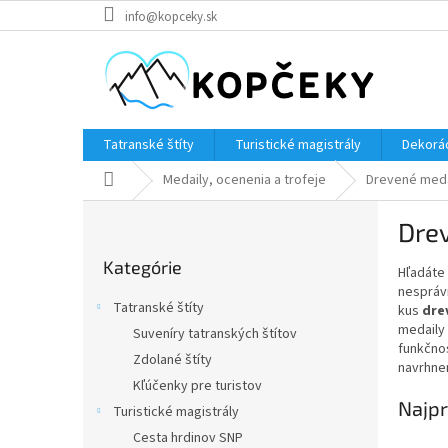
Prejsť
info@kopceky.sk
na
obsah
Tatranské štíty
Turistické magistrály
Dekorác
Domov
Medaily, ocenenia a trofeje
Drevené meda
B
Drev
o
Preskočiť
č
Kategórie
kategórie
Hľadáte 
n
nespráv
ý
Tatranské štíty
kus
dre
p
medaily
Suveníry tatranských štítov
a
funkčnos
Zdolané štíty
n
navrhne
e
Kľúčenky pre turistov
Najpr
l
Turistické magistrály
Cesta hrdinov SNP