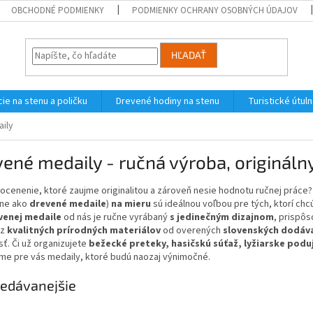
OBCHODNÉ PODMIENKY
PODMIENKY OCHRANY OSOBNÝCH ÚDAJOV
HĽADAŤ
ie na stenu a poličku
Drevené hodiny na stenu
Turistické útul
ily
ené medaily - ručná výroba, originálny
ocenenie, ktoré zaujme originalitou a zároveň nesie hodnotu ručnej práce
ne ako
drevené medaile
)
na mieru
sú ideálnou voľbou pre tých, ktorí chc
venej medaile
od nás je ručne vyrábaný
s jedinečným dizajnom
, prispô
 z
kvalitných prírodných materiálov
od overených
slovenských dodáv
ť. Či už organizujete
bežecké preteky, hasičskú súťaž, lyžiarske podu
me pre vás medaily, ktoré budú naozaj výnimočné.
edávanejšie