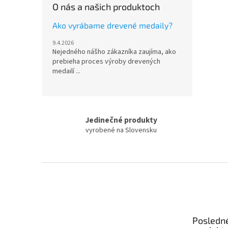
O nás a našich produktoch
Ako vyrábame drevené medaily?
9.4.2026
Nejedného nášho zákazníka zaujíma, ako
prebieha proces výroby drevených
medailí ...
Jedinečné produkty
vyrobené na Slovensku
Z
á
p
ä
t
Posledn
i