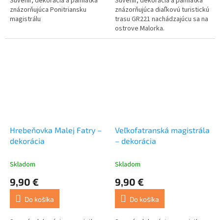
Suvenír, dekorácia a pamiatka
Suvenír, dekorácia a pamiatka
znázorňujúca Ponitriansku
znázorňujúca diaľkovú turistickú
magistrálu
trasu GR221 nachádzajúcu sa na
ostrove Malorka.
Hrebeňovka Malej Fatry –
Veľkofatranská magistrála
dekorácia
– dekorácia
Skladom
Skladom
9,90 €
9,90 €
Do košíka
Do košíka