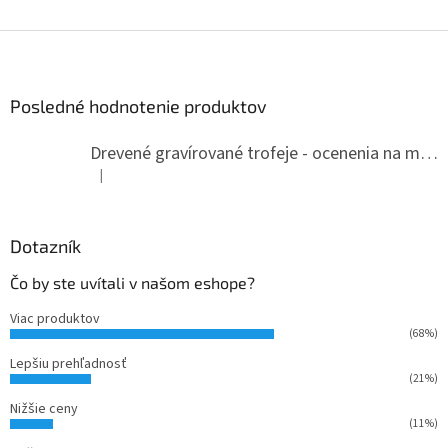
Z
á
p
ä
Posledné hodnotenie produktov
t
i
Drevené gravírované trofeje - ocenenia na mieru
e
|
Hodnotenie produktu je 5 z 5 hviezdičiek.
Dotazník
Čo by ste uvítali v našom eshope?
Viac produktov
(68%)
Lepšiu prehľadnosť
(21%)
Nižšie ceny
(11%)