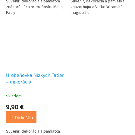
Suvenír, dekorácia a pamiatka
Suvenír, dekorácia a pamiatka
znázorňujúca hrebeňovku Malej
znázorňujúca Veľkofatranskú
Fatry.
magistrálu
Hrebeňovka Nízkych Tatier
– dekorácia
Skladom
9,90 €
Do košíka
Suvenír, dekorácia a pamiatka