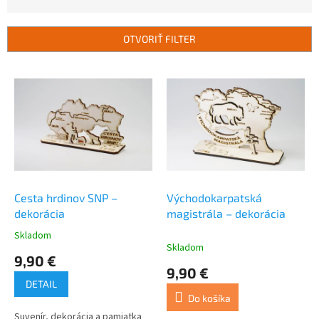
n
i
e
OTVORIŤ FILTER
p
r
V
o
ý
d
p
u
i
k
s
t
p
o
r
v
o
d
Cesta hrdinov SNP –
Východokarpatská
u
dekorácia
magistrála – dekorácia
k
Skladom
Priemerné
t
Skladom
hodnotenie
9,90 €
o
produktu
9,90 €
v
je
DETAIL
4,7
Do košíka
z
Suvenír, dekorácia a pamiatka
5