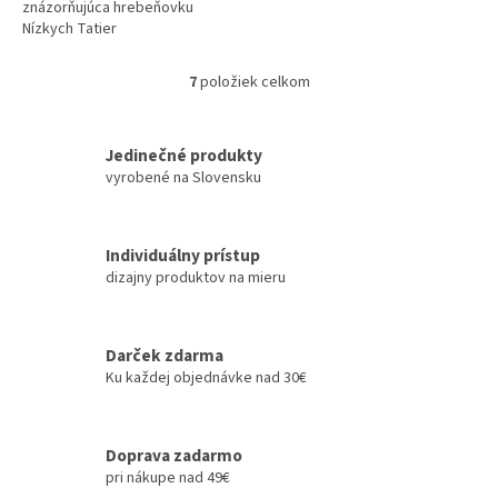
znázorňujúca hrebeňovku
Nízkych Tatier
7
položiek celkom
O
v
l
á
Jedinečné produkty
d
vyrobené na Slovensku
a
c
i
Individuálny prístup
e
dizajny produktov na mieru
p
r
v
k
Darček zdarma
y
Ku každej objednávke nad 30€
v
ý
p
i
Doprava zadarmo
s
pri nákupe nad 49€
u