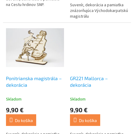
na Cestu hrdinov SNP.
Suvenír, dekorácia a pamiatka
hviezdičiek.
znázorňujúca Východokarpatskú
magistrálu
Ponitrianska magistrála –
GR221 Mallorca –
dekorácia
dekorácia
Skladom
Skladom
9,90 €
9,90 €
Do košíka
Do košíka