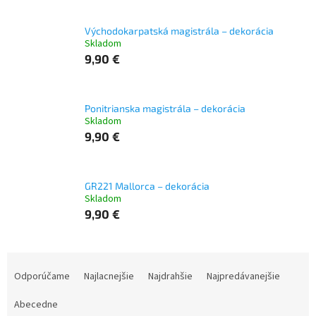
Východokarpatská magistrála – dekorácia
Skladom
9,90 €
Ponitrianska magistrála – dekorácia
Skladom
9,90 €
GR221 Mallorca – dekorácia
Skladom
9,90 €
R
a
Odporúčame
Najlacnejšie
Najdrahšie
Najpredávanejšie
d
e
Abecedne