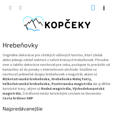
Prejsť
NÁKUP
na
obsah
KOŠÍK
Hrebeňovky
Originálne dekorácie pre všetkých vášnivých turistov, ktorí zdolali
alebo plánujú zdolať niektorú z našich krásnych hrebeňoviek. Pôvodne
sme si takéto dekorácie navrhovali pre seba, postupne to prerástlo od
kamarátov až do ponuky v internetovom obchode. Snažíme sa
navrhovať jedinečné dizajny hrebeňoviek a magistrál, akými sú
Nízkotatranská hrebeňovka, Hrebeňovka Malej Fatry,
Veľkofatranská hrebeňovka, Ponitrianska magistrála
ale aj dlhšie
turistické trasy, akými sú
Rudná magistrála, Východokarpatská
magistrála
, či kráľovná medzi turistickými cestami na Slovensku -
Cesta hrdinov SNP
.
Najpredávanejšie