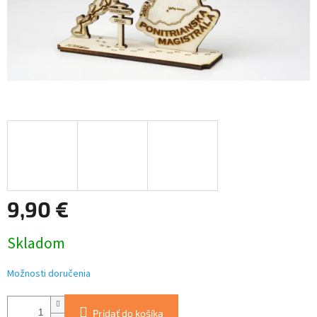
9,90 €
Jednotková
Skladom
cena:
Možnosti doručenia
Pridať do košíka