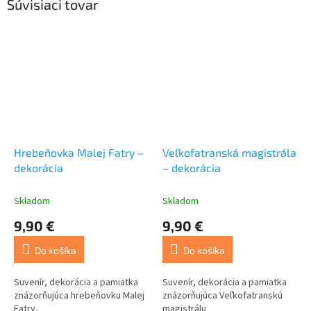
Súvisiaci tovar
Hrebeňovka Malej Fatry –
Veľkofatranská magistrála
dekorácia
– dekorácia
Skladom
Skladom
9,90 €
9,90 €
Do košíka
Do košíka
Suvenír, dekorácia a pamiatka
Suvenír, dekorácia a pamiatka
znázorňujúca hrebeňovku Malej
znázorňujúca Veľkofatranskú
Fatry.
magistrálu