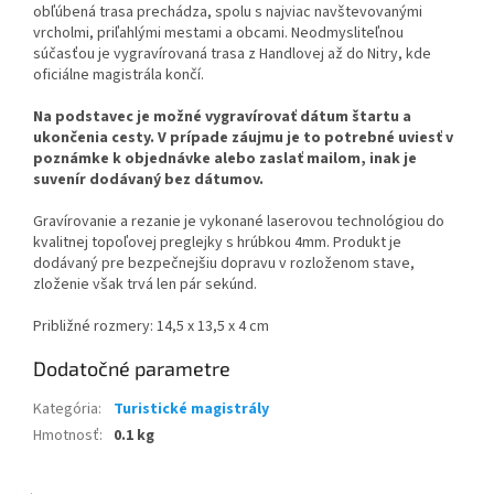
obľúbená trasa prechádza, spolu s najviac navštevovanými
vrcholmi, priľahlými mestami a obcami. Neodmysliteľnou
súčasťou je vygravírovaná trasa z Handlovej až do Nitry, kde
oficiálne magistrála končí.
Na podstavec je možné vygravírovať dátum štartu a
ukončenia cesty. V prípade záujmu je to potrebné uviesť v
poznámke k objednávke alebo zaslať mailom, inak je
suvenír dodávaný bez dátumov.
Gravírovanie a rezanie je vykonané laserovou technológiou do
kvalitnej topoľovej preglejky s hrúbkou 4mm.
Produkt je
dodávaný pre bezpečnejšiu dopravu v rozloženom stave,
zloženie však trvá len pár sekúnd.
Približné rozmery: 14,5 x 13,5 x 4 cm
Dodatočné parametre
Kategória
:
Turistické magistrály
Hmotnosť
:
0.1 kg