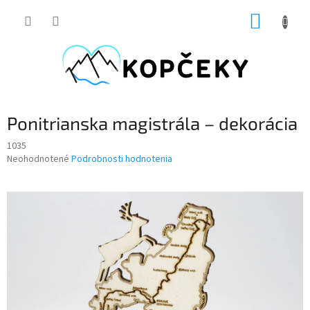
Prejsť
NÁKUP
na
obsah
KOŠÍK
Ponitrianska magistrála – dekorácia
1035
Priemerné
Neohodnotené
Podrobnosti hodnotenia
hodnotenie
produktu
je
0,0
z
5
hviezdičiek.