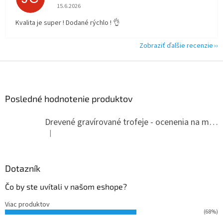
Hodnotenie obchodu je 5 z 5 hviezdičiek.
15.6.2026
Kvalita je super ! Dodané rýchlo ! 👌
Zobraziť ďalšie recenzie
Z
á
p
ä
Posledné hodnotenie produktov
t
i
Drevené gravírované trofeje - ocenenia na mieru
e
|
Hodnotenie produktu je 5 z 5 hviezdičiek.
Dotazník
Čo by ste uvítali v našom eshope?
Viac produktov
(68%)