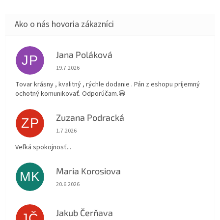
Jana Poláková
JP
Hodnotenie obchodu je 5 z 5 hviezdičiek.
19.7.2026
Tovar krásny , kvalitný , rýchle dodanie . Pán z eshopu príjemný
ochotný komunikovať. Odporúčam.😀
Zuzana Podracká
ZP
Hodnotenie obchodu je 5 z 5 hviezdičiek.
1.7.2026
Veľká spokojnosť...
Maria Korosiova
MK
Hodnotenie obchodu je 5 z 5 hviezdičiek.
20.6.2026
Jakub Čerňava
JČ