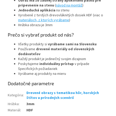
Obraz má zo zadnej strany aplikovanú pásku pre
pripevnenie na stenu
(
návod na montáž
)
Jednoduchá aplikácia
na stenu
Vyrobené z tvrdých drevovláknitých dosiek HDF (viac o
materiáloch, z ktorých vyrábame
)
Hrúbka obrazu je 3mm
Prečo si vybrať produkt od nás?
Všetky produkty si
vyrábame sami na Slovensku
Používame
drevené materiály od slovenských
dodávateľov
Každý produkt je jedinečný svojim dizajnom
Poskytujeme
individuálny prístup
v prípade
špecifických požiadaviek
Vyrábame aj produkty na mieru
Dodatočné parametre
Drevené obrazy s tematikou hôr, horských
Kategória
:
štítov a prírodných scenérií
Hrúbka
:
3mm
Materiál
:
HDF