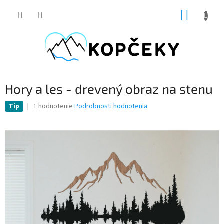
Prejsť
NÁKUP
na
obsah
KOŠÍK
Hory a les - drevený obraz na stenu
Priemerné
1 hodnotenie
Podrobnosti hodnotenia
Tip
hodnotenie
produktu
je
5,0
z
5
hviezdičiek.