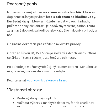
Podrobný popis
Moderný drevený
obraz na stenu so siluetou hôr
, ktoré sú
doplnené krásnym prvkom
lesa s odrazom na hladine vody
.
Nevšedný dizajn, ktorý si môžete navoliť v dvoch farbách,
pričom spodný diel obrazu je dodávaný v čiernej farbe. Tento
zaujímavý doplnok sa hodí do izby každého milovníka prírody a
hôr.
Originálna dekorácia pre každého milovníka prírody.
Obraz so šírkou 30, 45 a 59cm je zložený z dvoch kusov. Obraz
so šírkou 75cm a 100cm je zložený z troch kusov.
Po dohode je možné vyrobiť aj iný rozmer obrazu. Kontaktujte
nás, prosím, mailom alebo nám zavolajte.
Pozrite si náš
vzorkovník dekorov a farieb
Vlastnosti obrazu:
Moderný dizajnový doplnok
Možnosť výberu z mnohých dekorov, farieb a veľkostí