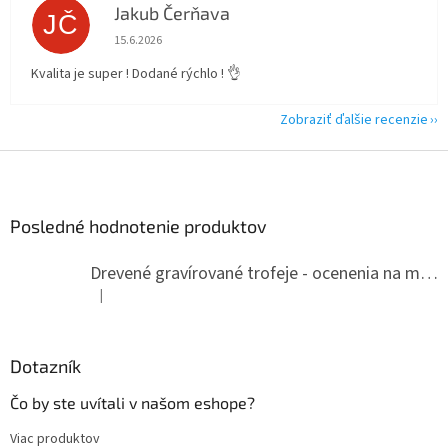
Jakub Čerňava
JČ
Hodnotenie obchodu je 5 z 5 hviezdičiek.
15.6.2026
Kvalita je super ! Dodané rýchlo ! 👌
Zobraziť ďalšie recenzie
Z
á
p
ä
Posledné hodnotenie produktov
t
i
Drevené gravírované trofeje - ocenenia na mieru
e
|
Hodnotenie produktu je 5 z 5 hviezdičiek.
Dotazník
Čo by ste uvítali v našom eshope?
Viac produktov