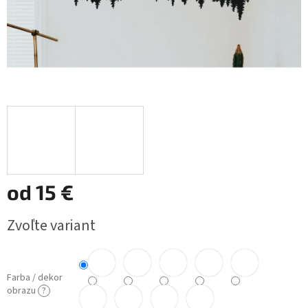
od
15 €
Jednotková
Zvoľte variant
cena:
Farba / dekor
obrazu
?