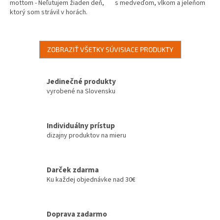
mottom - Neľutujem žiaden deň,
s medveďom, vlkom a jeleňom
ktorý som strávil v horách.
ZOBRAZIŤ VŠETKY SÚVISIACE PRODUKTY
Jedinečné produkty
vyrobené na Slovensku
Individuálny prístup
dizajny produktov na mieru
Darček zdarma
Ku každej objednávke nad 30€
Doprava zadarmo