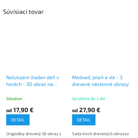
Súvisiaci tovar
Neľutujem žiaden deň v
Medveď, jeleň a vlk - 3
horách - 3D obraz na
drevené nástenné obrazy
stenu
Skladom
Vyrobíme do 2 dní
17,90 €
27,90 €
od
od
DETAIL
DETAIL
Originálny drevený 3D obraz s
Sada troch drevených obrazov