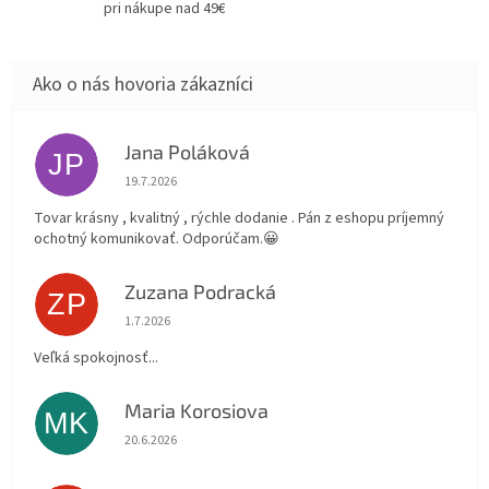
pri nákupe nad 49€
Jana Poláková
JP
Hodnotenie obchodu je 5 z 5 hviezdičiek.
19.7.2026
Tovar krásny , kvalitný , rýchle dodanie . Pán z eshopu príjemný
ochotný komunikovať. Odporúčam.😀
Zuzana Podracká
ZP
Hodnotenie obchodu je 5 z 5 hviezdičiek.
1.7.2026
Veľká spokojnosť...
Maria Korosiova
MK
Hodnotenie obchodu je 5 z 5 hviezdičiek.
20.6.2026