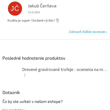
Jakub Čerňava
JČ
Hodnotenie obchodu je 5 z 5 hviezdičiek.
15.6.2026
Kvalita je super ! Dodané rýchlo ! 👌
Zobraziť ďalšie recenzie
Z
á
p
ä
Posledné hodnotenie produktov
t
i
Drevené gravírované trofeje - ocenenia na mieru
e
|
Hodnotenie produktu je 5 z 5 hviezdičiek.
Dotazník
Čo by ste uvítali v našom eshope?