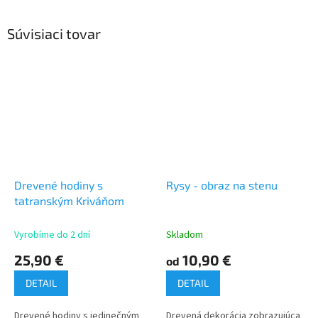
Súvisiaci tovar
Drevené hodiny s
Rysy - obraz na stenu
tatranským Kriváňom
Vyrobíme do 2 dní
Skladom
25,90 €
10,90 €
od
DETAIL
DETAIL
Drevené hodiny s jedinečným
Drevená dekorácia zobrazujúca