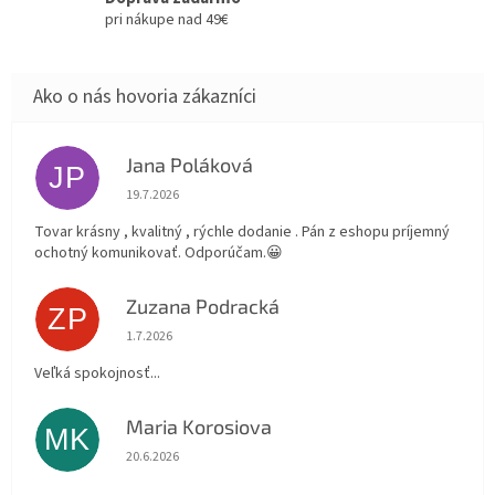
pri nákupe nad 49€
Jana Poláková
JP
Hodnotenie obchodu je 5 z 5 hviezdičiek.
19.7.2026
Tovar krásny , kvalitný , rýchle dodanie . Pán z eshopu príjemný
ochotný komunikovať. Odporúčam.😀
Zuzana Podracká
ZP
Hodnotenie obchodu je 5 z 5 hviezdičiek.
1.7.2026
Veľká spokojnosť...
Maria Korosiova
MK
Hodnotenie obchodu je 5 z 5 hviezdičiek.
20.6.2026