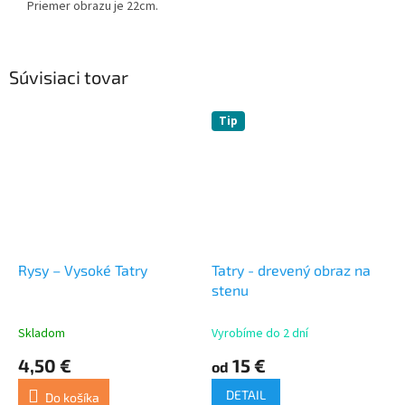
Priemer obrazu je 22cm.
Súvisiaci tovar
Tip
Rysy – Vysoké Tatry
Tatry - drevený obraz na
stenu
Skladom
Vyrobíme do 2 dní
4,50 €
15 €
od
DETAIL
Do košíka