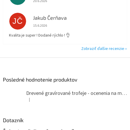
20.6.2026
Jakub Čerňava
JČ
Hodnotenie obchodu je 5 z 5 hviezdičiek.
15.6.2026
Kvalita je super ! Dodané rýchlo ! 👌
Zobraziť ďalšie recenzie
Z
á
p
ä
Posledné hodnotenie produktov
t
i
Drevené gravírované trofeje - ocenenia na mieru
e
|
Hodnotenie produktu je 5 z 5 hviezdičiek.
Dotazník