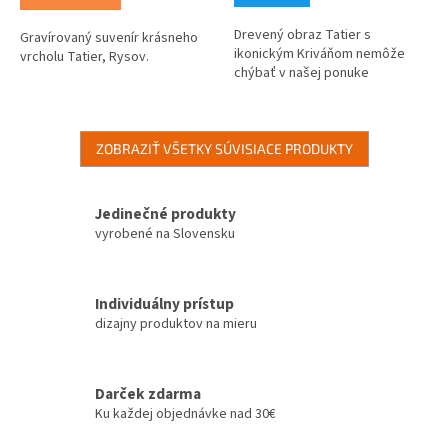
Drevený obraz Tatier s
Gravírovaný suvenír krásneho
ikonickým Kriváňom nemôže
vrcholu Tatier, Rysov.
chýbať v našej ponuke
ZOBRAZIŤ VŠETKY SÚVISIACE PRODUKTY
Jedinečné produkty
vyrobené na Slovensku
Individuálny prístup
dizajny produktov na mieru
Darček zdarma
Ku každej objednávke nad 30€