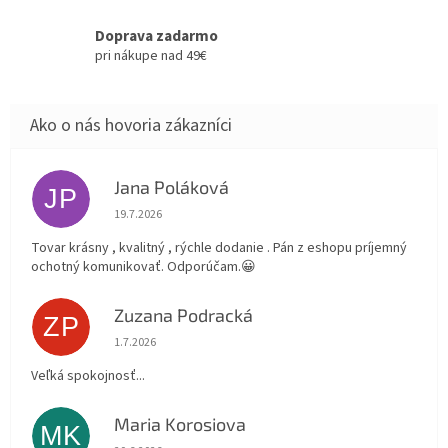
Doprava zadarmo
pri nákupe nad 49€
Jana Poláková
JP
Hodnotenie obchodu je 5 z 5 hviezdičiek.
19.7.2026
Tovar krásny , kvalitný , rýchle dodanie . Pán z eshopu príjemný
ochotný komunikovať. Odporúčam.😀
Zuzana Podracká
ZP
Hodnotenie obchodu je 5 z 5 hviezdičiek.
1.7.2026
Veľká spokojnosť...
Maria Korosiova
MK
Hodnotenie obchodu je 5 z 5 hviezdičiek.