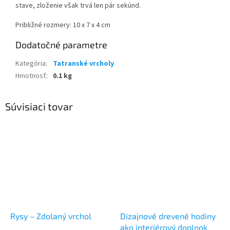
stave, zloženie však trvá len pár sekúnd.
Približné rozmery: 10 x 7 x 4 cm
Dodatočné parametre
Kategória
:
Tatranské vrcholy
Hmotnosť
:
0.1 kg
Súvisiaci tovar
Rysy – Zdolaný vrchol
Dizajnové drevené hodiny
ako interiérový doplnok