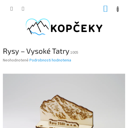
Prejsť
NÁKUP
na
obsah
KOŠÍK
Rysy – Vysoké Tatry
1005
Priemerné
Neohodnotené
Podrobnosti hodnotenia
hodnotenie
produktu
je
0,0
z
5
hviezdičiek.