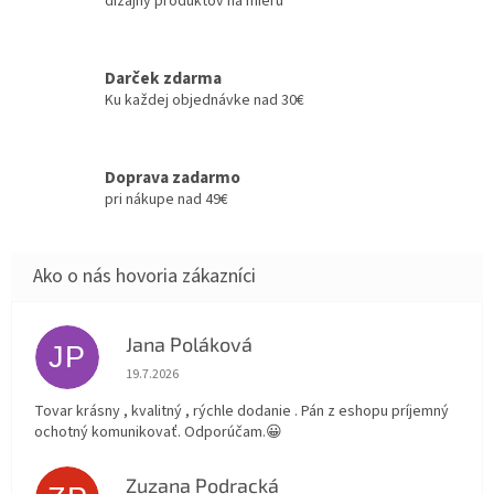
dizajny produktov na mieru
Darček zdarma
Ku každej objednávke nad 30€
Doprava zadarmo
pri nákupe nad 49€
Jana Poláková
JP
Hodnotenie obchodu je 5 z 5 hviezdičiek.
19.7.2026
Tovar krásny , kvalitný , rýchle dodanie . Pán z eshopu príjemný
ochotný komunikovať. Odporúčam.😀
Zuzana Podracká