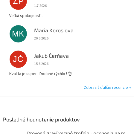
ZP
Hodnotenie obchodu je 5 z 5 hviezdičiek.
1.7.2026
Veľká spokojnosť...
Maria Korosiova
MK
Hodnotenie obchodu je 5 z 5 hviezdičiek.
20.6.2026
Jakub Čerňava
JČ
Hodnotenie obchodu je 5 z 5 hviezdičiek.
15.6.2026
Kvalita je super ! Dodané rýchlo ! 👌
Zobraziť ďalšie recenzie
Z
á
p
ä
Posledné hodnotenie produktov
t
i
Drevené gravírované trofeje - ocenenia na mieru