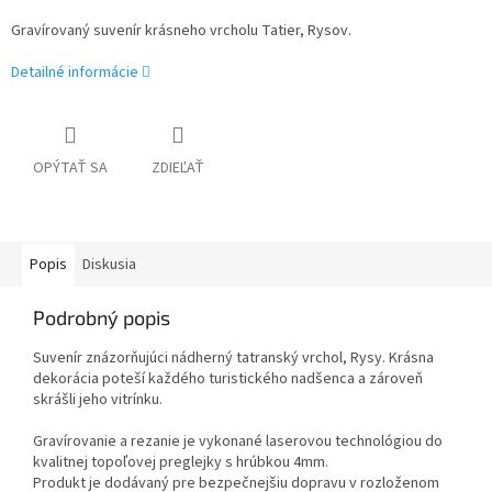
Gravírovaný suvenír krásneho vrcholu Tatier, Rysov.
Detailné informácie
OPÝTAŤ SA
ZDIEĽAŤ
Popis
Diskusia
Podrobný popis
Suvenír znázorňujúci nádherný tatranský vrchol, Rysy. Krásna
dekorácia poteší každého turistického nadšenca a zároveň
skrášli jeho vitrínku.
Gravírovanie a rezanie je vykonané laserovou technológiou do
kvalitnej topoľovej preglejky s hrúbkou 4mm.
Produkt je dodávaný pre bezpečnejšiu dopravu v rozloženom