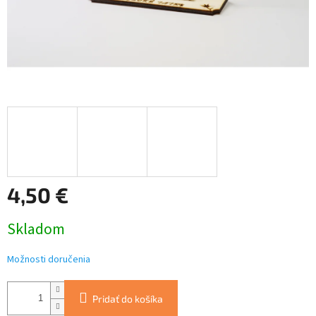
4,50 €
Jednotková
Skladom
cena:
Možnosti doručenia
Pridať do košíka