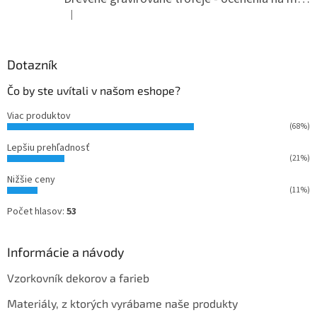
e
|
Hodnotenie produktu je 5 z 5 hviezdičiek.
Dotazník
Čo by ste uvítali v našom eshope?
Viac produktov
(68%)
Lepšiu prehľadnosť
(21%)
Nižšie ceny
(11%)
Počet hlasov:
53
Informácie a návody
Vzorkovník dekorov a farieb
Materiály, z ktorých vyrábame naše produkty