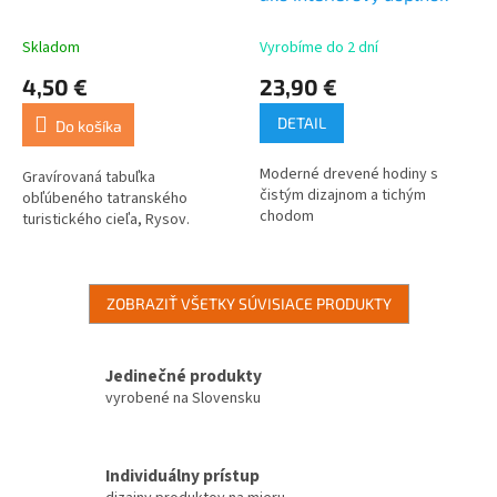
Skladom
Vyrobíme do 2 dní
4,50 €
23,90 €
DETAIL
Do košíka
Moderné drevené hodiny s
Gravírovaná tabuľka
čistým dizajnom a tichým
obľúbeného tatranského
chodom
turistického cieľa, Rysov.
ZOBRAZIŤ VŠETKY SÚVISIACE PRODUKTY
Jedinečné produkty
vyrobené na Slovensku
Individuálny prístup