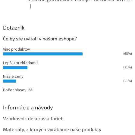
e
|
Hodnotenie produktu je 5 z 5 hviezdičiek.
Dotazník
Čo by ste uvítali v našom eshope?
Viac produktov
(68%)
Lepšiu prehľadnosť
(21%)
Nižšie ceny
(11%)
Počet hlasov:
53
Informácie a návody
Vzorkovník dekorov a farieb
Materiály, z ktorých vyrábame naše produkty