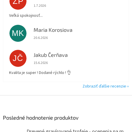
ZP
Hodnotenie obchodu je 5 z 5 hviezdičiek.
1.7.2026
Veľká spokojnosť...
Maria Korosiova
MK
Hodnotenie obchodu je 5 z 5 hviezdičiek.
20.6.2026
Jakub Čerňava
JČ
Hodnotenie obchodu je 5 z 5 hviezdičiek.
15.6.2026
Kvalita je super ! Dodané rýchlo ! 👌
Zobraziť ďalšie recenzie
Z
á
p
ä
Posledné hodnotenie produktov
t
i
Drevené gravírované trofeje - ocenenia na mieru