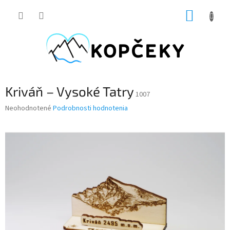
Prejsť
NÁKUP
na
obsah
KOŠÍK
Kriváň – Vysoké Tatry
1007
Priemerné
Neohodnotené
Podrobnosti hodnotenia
hodnotenie
produktu
je
0,0
z
5
hviezdičiek.