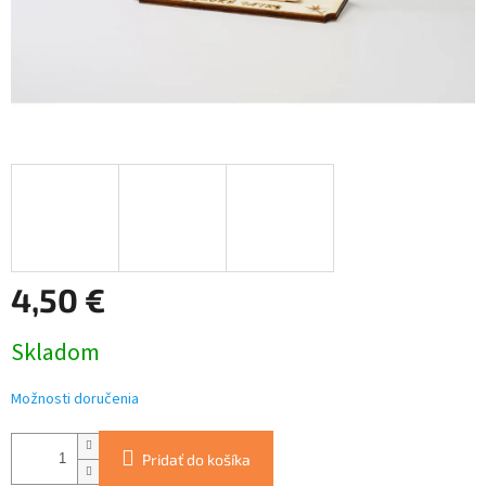
4,50 €
Jednotková
Skladom
cena:
Možnosti doručenia
Pridať do košíka