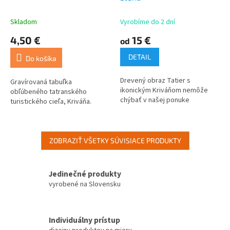
Skladom
Vyrobíme do 2 dní
4,50 €
15 €
od
DETAIL
Do košíka
Drevený obraz Tatier s
Gravírovaná tabuľka
ikonickým Kriváňom nemôže
obľúbeného tatranského
chýbať v našej ponuke
turistického cieľa, Kriváňa.
ZOBRAZIŤ VŠETKY SÚVISIACE PRODUKTY
Jedinečné produkty
vyrobené na Slovensku
Individuálny prístup