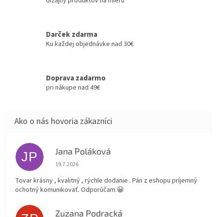
dizajny produktov na mieru
Darček zdarma
Ku každej objednávke nad 30€
Doprava zadarmo
pri nákupe nad 49€
Jana Poláková
JP
Hodnotenie obchodu je 5 z 5 hviezdičiek.
19.7.2026
Tovar krásny , kvalitný , rýchle dodanie . Pán z eshopu príjemný
ochotný komunikovať. Odporúčam.😀
Zuzana Podracká