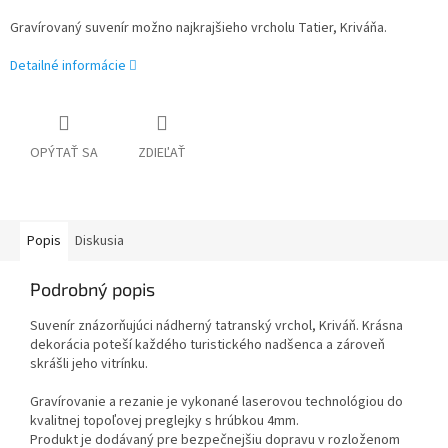
Gravírovaný suvenír možno najkrajšieho vrcholu Tatier, Kriváňa.
Detailné informácie
OPÝTAŤ SA
ZDIEĽAŤ
Popis
Diskusia
Podrobný popis
Suvenír znázorňujúci nádherný tatranský vrchol, Kriváň. Krásna
dekorácia poteší každého turistického nadšenca a zároveň
skrášli jeho vitrínku.
Gravírovanie a rezanie je vykonané laserovou technológiou do
kvalitnej topoľovej preglejky s hrúbkou 4mm.
Produkt je dodávaný pre bezpečnejšiu dopravu v rozloženom