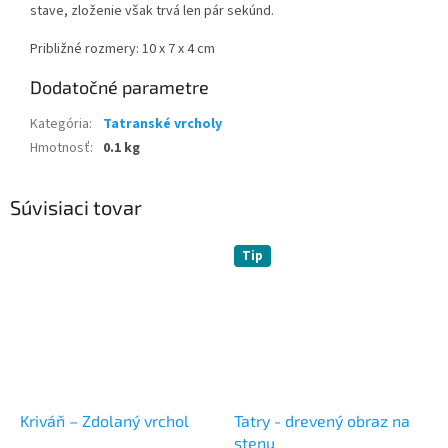
stave, zloženie však trvá len pár sekúnd.
Približné rozmery: 10 x 7 x 4 cm
Dodatočné parametre
Kategória
:
Tatranské vrcholy
Hmotnosť
:
0.1 kg
Súvisiaci tovar
Tip
Kriváň – Zdolaný vrchol
Tatry - drevený obraz na
stenu