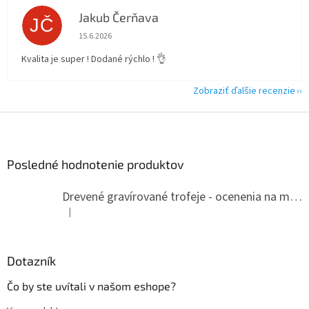
Jakub Čerňava
JČ
Hodnotenie obchodu je 5 z 5 hviezdičiek.
15.6.2026
Kvalita je super ! Dodané rýchlo ! 👌
Zobraziť ďalšie recenzie
Z
á
p
ä
Posledné hodnotenie produktov
t
i
Drevené gravírované trofeje - ocenenia na mieru
e
|
Hodnotenie produktu je 5 z 5 hviezdičiek.
Dotazník
Čo by ste uvítali v našom eshope?