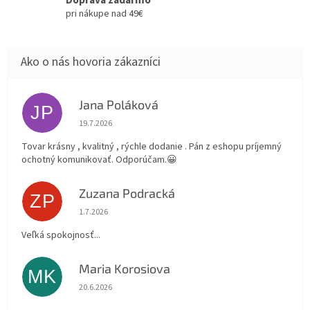
Doprava zadarmo
pri nákupe nad 49€
Jana Poláková
JP
Hodnotenie obchodu je 5 z 5 hviezdičiek.
19.7.2026
Tovar krásny , kvalitný , rýchle dodanie . Pán z eshopu príjemný
ochotný komunikovať. Odporúčam.😀
Zuzana Podracká
ZP
Hodnotenie obchodu je 5 z 5 hviezdičiek.
1.7.2026
Veľká spokojnosť...
Maria Korosiova
MK
Hodnotenie obchodu je 5 z 5 hviezdičiek.
20.6.2026