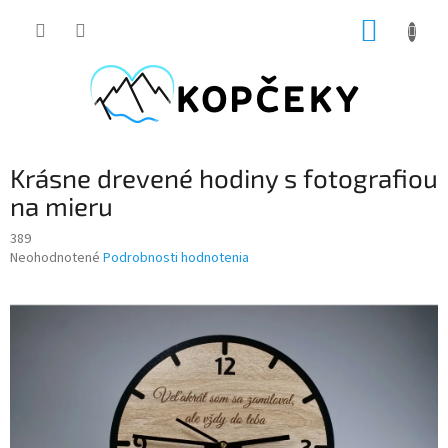
Prejsť
NÁKUP
na
obsah
KOŠÍK
Krásne drevené hodiny s fotografiou
na mieru
389
Priemerné
Neohodnotené
Podrobnosti hodnotenia
hodnotenie
produktu
je
0,0
z
5
hviezdičiek.