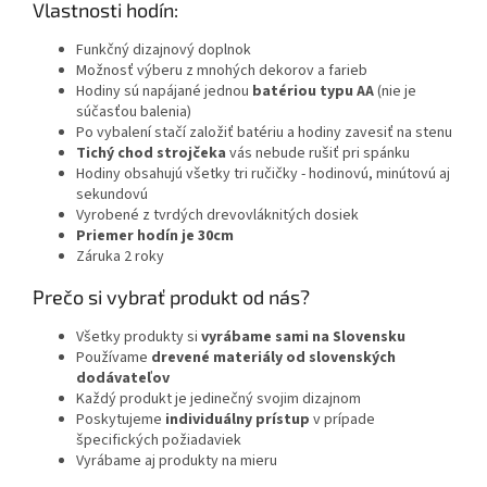
Vlastnosti hodín:
Funkčný dizajnový doplnok
Možnosť výberu z mnohých dekorov a farieb
Hodiny sú napájané jednou
batériou typu AA
(nie je
súčasťou balenia)
Po vybalení stačí založiť batériu a hodiny zavesiť na stenu
Tichý chod strojčeka
vás nebude rušiť pri spánku
Hodiny obsahujú všetky tri ručičky - hodinovú, minútovú aj
sekundovú
Vyrobené z tvrdých drevovláknitých dosiek
Priemer hodín je 30cm
Záruka 2 roky
Prečo si vybrať produkt od nás?
Všetky produkty si
vyrábame sami na Slovensku
Používame
drevené materiály od slovenských
dodávateľov
Každý produkt je jedinečný svojim dizajnom
Poskytujeme
individuálny prístup
v prípade
špecifických požiadaviek
Vyrábame aj produkty na mieru