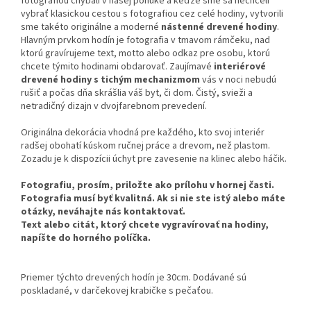
fotografiou chýbali v našej ponuke a keďže sme sa nechceli
vybrať klasickou cestou s fotografiou cez celé hodiny, vytvorili
sme takéto originálne a moderné
nástenné drevené hodiny
.
Hlavným prvkom hodín je fotografia v tmavom rámčeku, nad
ktorú gravírujeme text, motto alebo odkaz pre osobu, ktorú
chcete týmito hodinami obdarovať. Zaujímavé
interiérové
drevené hodiny s tichým mechanizmom
vás v noci nebudú
rušiť a počas dňa skrášlia váš byt, či dom. Čistý, svieži a
netradičný dizajn v dvojfarebnom prevedení.
Originálna dekorácia vhodná pre každého, kto svoj interiér
radšej obohatí kúskom ručnej práce a drevom, než plastom.
Zozadu je k dispozícii úchyt pre zavesenie na klinec alebo háčik.
Fotografiu, prosím, priložte ako prílohu v hornej časti.
Fotografia musí byť kvalitná. Ak si nie ste istý alebo máte
otázky, neváhajte nás kontaktovať.
Text alebo citát, ktorý chcete vygravírovať na hodiny,
napíšte do horného políčka.
Priemer týchto drevených hodín je 30cm. Dodávané sú
poskladané, v darčekovej krabičke s pečaťou.