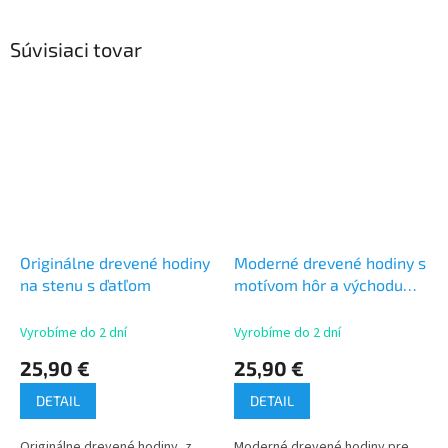
Súvisiaci tovar
Originálne drevené hodiny
Moderné drevené hodiny s
na stenu s ďatľom
motívom hôr a východu
slnka
Vyrobíme do 2 dní
Vyrobíme do 2 dní
25,90 €
25,90 €
DETAIL
DETAIL
Originálne drevené hodiny, z
Moderné drevené hodiny pre