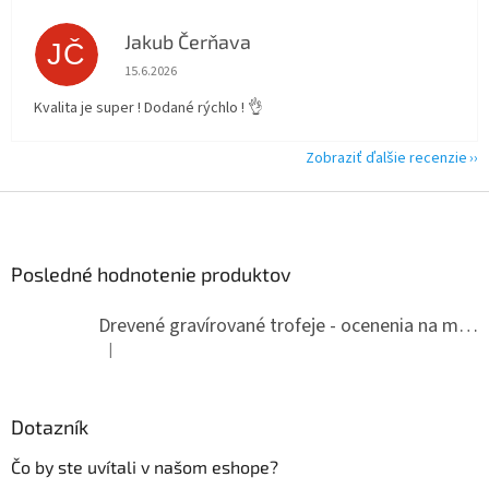
Jakub Čerňava
JČ
Hodnotenie obchodu je 5 z 5 hviezdičiek.
15.6.2026
Kvalita je super ! Dodané rýchlo ! 👌
Zobraziť ďalšie recenzie
Z
á
p
ä
Posledné hodnotenie produktov
t
i
Drevené gravírované trofeje - ocenenia na mieru
e
|
Hodnotenie produktu je 5 z 5 hviezdičiek.
Dotazník
Čo by ste uvítali v našom eshope?