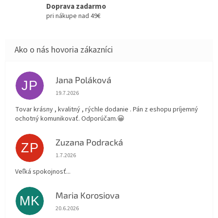
Doprava zadarmo
pri nákupe nad 49€
Jana Poláková
JP
Hodnotenie obchodu je 5 z 5 hviezdičiek.
19.7.2026
Tovar krásny , kvalitný , rýchle dodanie . Pán z eshopu príjemný
ochotný komunikovať. Odporúčam.😀
Zuzana Podracká
ZP
Hodnotenie obchodu je 5 z 5 hviezdičiek.
1.7.2026
Veľká spokojnosť...
Maria Korosiova
MK
Hodnotenie obchodu je 5 z 5 hviezdičiek.
20.6.2026