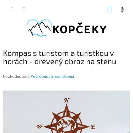
Prejsť
NÁKUP
na
obsah
KOŠÍK
Kompas s turistom a turistkou v
horách - drevený obraz na stenu
Priemerné
Neohodnotené
Podrobnosti hodnotenia
hodnotenie
produktu
je
0,0
z
5
hviezdičiek.