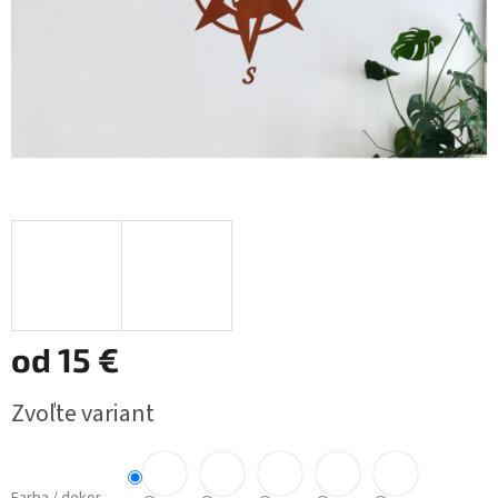
od
15 €
Jednotková
Zvoľte variant
cena: