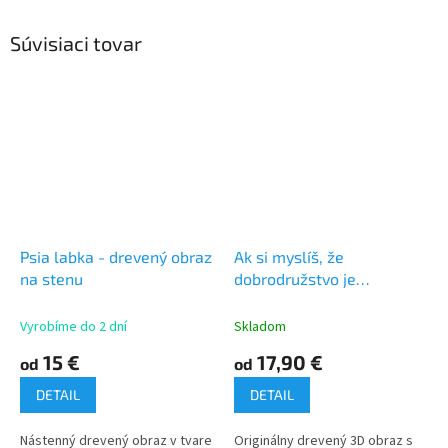
Súvisiaci tovar
Psia labka - drevený obraz
Ak si myslíš, že
na stenu
dobrodružstvo je
nebezpečné... - 3D obraz
na stenu
Vyrobíme do 2 dní
Skladom
15 €
17,90 €
od
od
DETAIL
DETAIL
Nástenný drevený obraz v tvare
Originálny drevený 3D obraz s