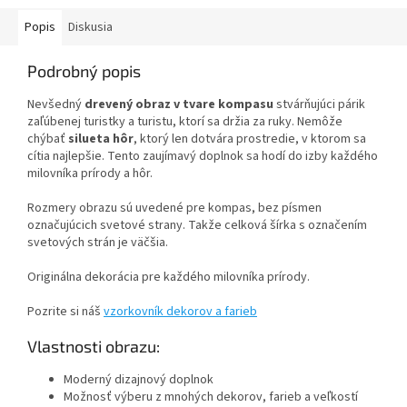
Popis
Diskusia
Podrobný popis
Nevšedný
drevený obraz v tvare kompasu
stvárňujúci párik
zaľúbenej turistky a turistu, ktorí sa držia za ruky. Nemôže
chýbať
silueta hôr
, ktorý len dotvára prostredie, v ktorom sa
cítia najlepšie. Tento zaujímavý doplnok sa hodí do izby každého
milovníka prírody a hôr.
Rozmery obrazu sú uvedené pre kompas, bez písmen
označujúcich svetové strany. Takže celková šírka s označením
svetových strán je väčšia.
Originálna dekorácia pre každého milovníka prírody.
Pozrite si náš
vzorkovník dekorov a farieb
Vlastnosti obrazu:
Moderný dizajnový doplnok
Možnosť výberu z mnohých dekorov, farieb a veľkostí