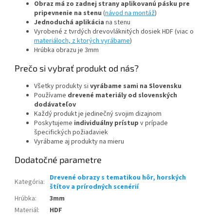
Obraz má zo zadnej strany aplikovanú pásku pre
pripevnenie na stenu
(
návod na montáž
)
Jednoduchá aplikácia
na stenu
Vyrobené z tvrdých drevovláknitých dosiek HDF (viac o
materiáloch, z ktorých vyrábame
)
Hrúbka obrazu je 3mm
Prečo si vybrať produkt od nás?
Všetky produkty si
vyrábame sami na Slovensku
Používame
drevené materiály od slovenských
dodávateľov
Každý produkt je jedinečný svojim dizajnom
Poskytujeme
individuálny prístup
v prípade
špecifických požiadaviek
Vyrábame aj produkty na mieru
Dodatočné parametre
Drevené obrazy s tematikou hôr, horských
Kategória
:
štítov a prírodných scenérií
Hrúbka
:
3mm
Materiál
:
HDF