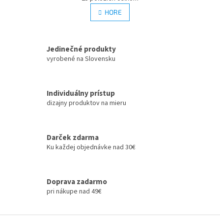
v
á
l
HORE
n
á
k
d
o
v
a
a
Jedinečné produkty
c
n
i
vyrobené na Slovensku
i
e
e
p
r
Individuálny prístup
v
dizajny produktov na mieru
k
y
v
ý
Darček zdarma
p
Ku každej objednávke nad 30€
i
s
u
Doprava zadarmo
pri nákupe nad 49€
Z