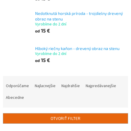
Nedotknutá horská príroda - trojdielny drevený
obraz na stenu
Vyrobíme do 2 dní
15 €
od
Hlboký riečny kaňon - drevený obraz na stenu
Vyrobíme do 2 dní
15 €
od
R
a
Odporúčame
Najlacnejšie
Najdrahšie
Najpredávanejšie
d
e
Abecedne
n
i
e
OTVORIŤ FILTER
p
r