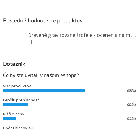
á
p
ä
Posledné hodnotenie produktov
t
i
Drevené gravírované trofeje - ocenenia na mieru
e
|
Hodnotenie produktu je 5 z 5 hviezdičiek.
Dotazník
Čo by ste uvítali v našom eshope?
Viac produktov
(68%)
Lepšiu prehľadnosť
(21%)
Nižšie ceny
(11%)
Počet hlasov:
53