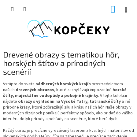
Prejsť
NÁKUP
na
obsah
KOŠÍK
Drevené obrazy s tematikou hôr,
horských štítov a prírodných
scenérií
Vstúpte do sveta
nádherných horských krajín
prostredníctvom
našich
drevených obrazov
, ktoré zachytávajú impozantné
horské
štíty, majestátne vodopády a pokojné krajinky
. V tejto kolekcii
nájdete
obrazy s výhľadmi na Vysoké Tatry, tatranské štíty
a iné
prírodné krásy, ktoré zdôrazňujú silu a krásu našich hôr. Naše obrazy v
moderných dizajnoch ponúkajú perfektný spôsob, ako pridať do vášho
interiéru dotyk prírody a pohľady na scenérie, ktoré berú dych.
Každý obraz je precízne vyrezávaný laserom z kvalitných materiálov od
slovenských dodávateľov, čím sa zabezpečuje precízne zachytenie