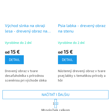
Východ slnka na okraji
Psia labka - drevený obraz
lesa - drevený obraz na
na stenu
stenu
Vyrobíme do 2 dní
Vyrobíme do 2 dní
15 €
15 €
od
od
DETAIL
DETAIL
Drevený obraz v tvare
Nástenný drevený obraz v tvare
desaťuholníka s prírodnou
psej labky s tematikou prírody a
scenériou pri východe slnka
hôr
NAČÍTAŤ 1 ĎALŠIU
S
1
2
t
O
r
13
položiek celkom