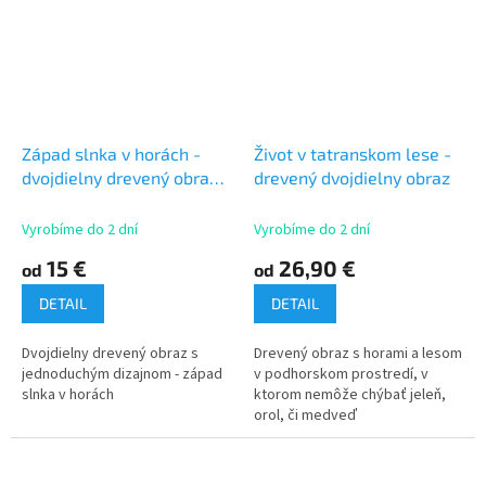
Západ slnka v horách -
Život v tatranskom lese -
dvojdielny drevený obraz
drevený dvojdielny obraz
na stenu
Vyrobíme do 2 dní
Vyrobíme do 2 dní
15 €
26,90 €
od
od
DETAIL
DETAIL
Dvojdielny drevený obraz s
Drevený obraz s horami a lesom
jednoduchým dizajnom - západ
v podhorskom prostredí, v
slnka v horách
ktorom nemôže chýbať jeleň,
orol, či medveď