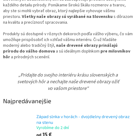
každého detailu prírody. Ponúkame širokú škálu rozmerov a tvarov,
aby ste si mohli vybrať obraz, ktorý najlepšie vyhovuje vášmu
priestoru.
Všetky naše obrazy sú vyrábané na Slovensku
s dôrazom
na kvalitu a precíznosť spracovania.
Produkty sú dostupné v rôznych dekoroch podľa vášho výberu, čo vám
umožňuje prispôsobiť ich vzhľad vášmu interiéru. Či už hľadáte
moderný alebo tradičný štýl,
naše drevené obrazy prinášajú
prírodu do vášho domova
a sú ideálnym doplnkom
pre milovníkov
hôr
a prírodných scenérií.
„Pridajte do svojho interiéru krásu slovenských a
svetových hôr a nechajte naše drevené obrazy ožiť
vo vašom priestore“
Najpredávanejšie
Západ slnka v horách - dvojdielny drevený obraz
na stenu
Vyrobíme do 2 dní
15 €
od