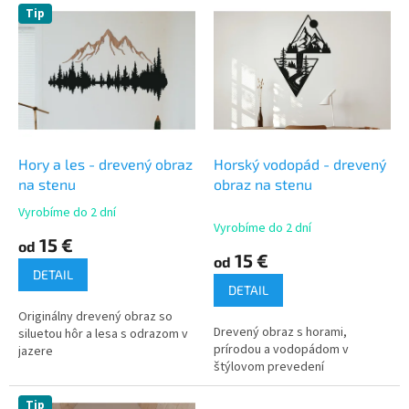
V
Tip
o
ý
d
p
u
i
k
s
t
p
o
r
v
o
d
Hory a les - drevený obraz
Horský vodopád - drevený
u
na stenu
obraz na stenu
k
Vyrobíme do 2 dní
Priemerné
t
Vyrobíme do 2 dní
hodnotenie
15 €
o
od
produktu
15 €
od
v
je
DETAIL
5,0
DETAIL
z
Originálny drevený obraz so
5
Drevený obraz s horami,
siluetou hôr a lesa s odrazom v
hviezdičiek.
prírodou a vodopádom v
jazere
štýlovom prevedení
Tip