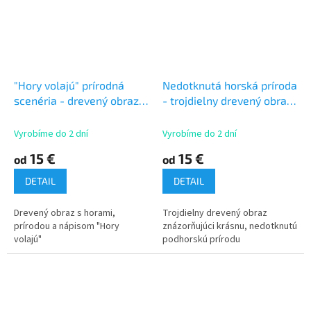
"Hory volajú" prírodná
Nedotknutá horská príroda
scenéria - drevený obraz
- trojdielny drevený obraz
na stenu
na stenu
Vyrobíme do 2 dní
Vyrobíme do 2 dní
15 €
15 €
od
od
DETAIL
DETAIL
Drevený obraz s horami,
Trojdielny drevený obraz
prírodou a nápisom "Hory
znázorňujúci krásnu, nedotknutú
volajú"
podhorskú prírodu