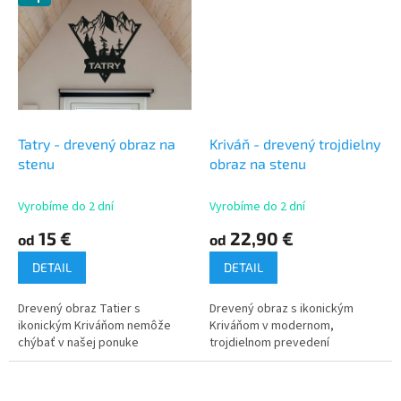
Tatry - drevený obraz na
Kriváň - drevený trojdielny
stenu
obraz na stenu
Vyrobíme do 2 dní
Vyrobíme do 2 dní
15 €
22,90 €
od
od
DETAIL
DETAIL
Drevený obraz Tatier s
Drevený obraz s ikonickým
ikonickým Kriváňom nemôže
Kriváňom v modernom,
chýbať v našej ponuke
trojdielnom prevedení