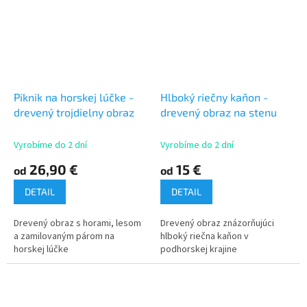
Piknik na horskej lúčke -
Hlboký riečny kaňon -
drevený trojdielny obraz
drevený obraz na stenu
Vyrobíme do 2 dní
Vyrobíme do 2 dní
26,90 €
15 €
od
od
DETAIL
DETAIL
Drevený obraz s horami, lesom
Drevený obraz znázorňujúci
a zamilovaným párom na
hlboký riečna kaňon v
horskej lúčke
podhorskej krajine