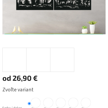
od
26,90 €
Jednotková
Zvoľte variant
cena: