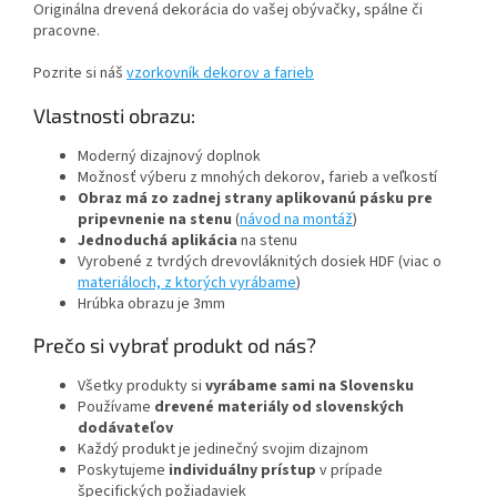
Originálna drevená dekorácia do vašej obývačky, spálne či
pracovne.
Pozrite si náš
vzorkovník dekorov a farieb
Vlastnosti obrazu:
Moderný dizajnový doplnok
Možnosť výberu z mnohých dekorov, farieb a veľkostí
Obraz má zo zadnej strany aplikovanú pásku pre
pripevnenie na stenu
(
návod na montáž
)
Jednoduchá aplikácia
na stenu
Vyrobené z tvrdých drevovláknitých dosiek HDF (viac o
materiáloch, z ktorých vyrábame
)
Hrúbka obrazu je 3mm
Prečo si vybrať produkt od nás?
Všetky produkty si
vyrábame sami na Slovensku
Používame
drevené materiály od slovenských
dodávateľov
Každý produkt je jedinečný svojim dizajnom
Poskytujeme
individuálny prístup
v prípade
špecifických požiadaviek