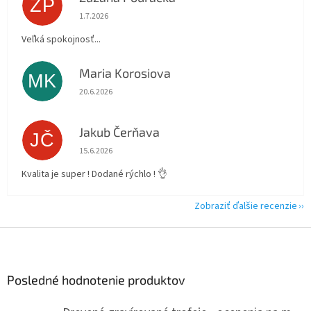
ZP
Hodnotenie obchodu je 5 z 5 hviezdičiek.
1.7.2026
Veľká spokojnosť...
Maria Korosiova
MK
Hodnotenie obchodu je 5 z 5 hviezdičiek.
20.6.2026
Jakub Čerňava
JČ
Hodnotenie obchodu je 5 z 5 hviezdičiek.
15.6.2026
Kvalita je super ! Dodané rýchlo ! 👌
Zobraziť ďalšie recenzie
Z
á
p
ä
Posledné hodnotenie produktov
t
i