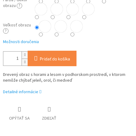
Farba / dekor
obrazu
?
Veľkosť obrazu
?
Možnosti doručenia
Pridať do košíka
Drevený obraz s horami a lesom v podhorskom prostredí, v ktorom
nemôže chýbať jeleň, orol, či medveď
Detailné informácie
OPÝTAŤ SA
ZDIEĽAŤ