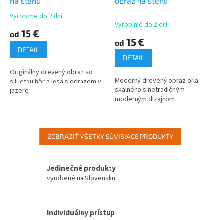
na stenu
obraz na stenu
Vyrobíme do 2 dní
Priemerné
Vyrobíme do 2 dní
hodnotenie
15 €
od
produktu
15 €
od
je
DETAIL
5,0
DETAIL
z
Originálny drevený obraz so
5
Moderný drevený obraz orla
siluetou hôr a lesa s odrazom v
hviezdičiek.
skalného s netradičným
jazere
moderným dizajnom
ZOBRAZIŤ VŠETKY SÚVISIACE PRODUKTY
Jedinečné produkty
vyrobené na Slovensku
Individuálny prístup