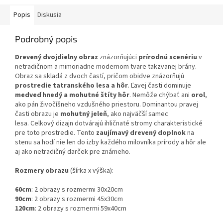
Popis
Diskusia
Podrobný popis
Drevený dvojdielny obraz
znázorňujúci
prírodnú scenériu
v
netradičnom a mimoriadne modernom tvare takzvanej brány.
Obraz sa skladá z dvoch častí, pričom obidve znázorňujú
prostredie tatranského lesa a hôr
. Ľavej časti dominuje
medveď hnedý a mohutné štíty hôr
. Nemôže chýbať ani
orol
,
ako pán živočíšneho vzdušného priestoru. Dominantou pravej
časti obrazu je
mohutný jeleň
, ako najväčší samec
lesa.
Celkový dizajn dotvárajú ihličnaté stromy charakteristické
pre toto prostredie.
Tento
zaujímavý drevený doplnok
na
stenu sa hodí nie len do izby každého milovníka prírody a hôr ale
aj ako netradičný darček pre známeho.
Rozmery obrazu
(šírka x výška):
60cm
: 2 obrazy s rozmermi 30x20cm
90cm
: 2 obrazy s rozmermi 45x30cm
120cm
: 2 obrazy s rozmermi 59x40cm