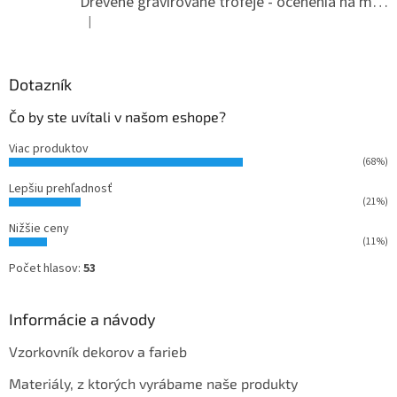
Drevené gravírované trofeje - ocenenia na mieru
e
|
Hodnotenie produktu je 5 z 5 hviezdičiek.
Dotazník
Čo by ste uvítali v našom eshope?
Viac produktov
(68%)
Lepšiu prehľadnosť
(21%)
Nižšie ceny
(11%)
Počet hlasov:
53
Informácie a návody
Vzorkovník dekorov a farieb
Materiály, z ktorých vyrábame naše produkty