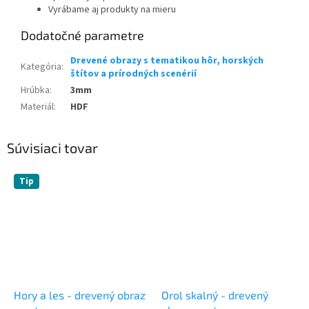
Vyrábame aj produkty na mieru
Dodatočné parametre
Drevené obrazy s tematikou hôr, horských
Kategória
:
štítov a prírodných scenérií
Hrúbka
:
3mm
Materiál
:
HDF
Súvisiaci tovar
Tip
Hory a les - drevený obraz
Orol skalný - drevený