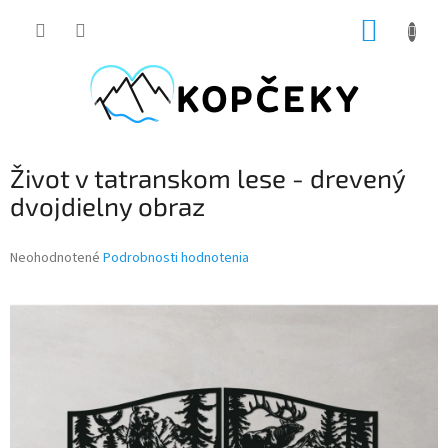
Prejsť
NÁKUP
na
obsah
KOŠÍK
Život v tatranskom lese - drevený
dvojdielny obraz
Priemerné
Neohodnotené
Podrobnosti hodnotenia
hodnotenie
produktu
je
0,0
z
5
hviezdičiek.