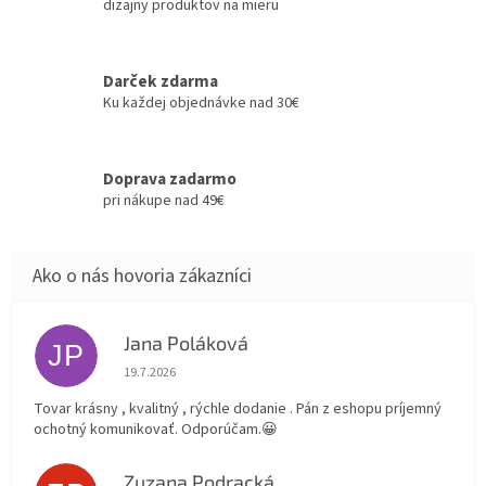
dizajny produktov na mieru
Darček zdarma
Ku každej objednávke nad 30€
Doprava zadarmo
pri nákupe nad 49€
Jana Poláková
JP
Hodnotenie obchodu je 5 z 5 hviezdičiek.
19.7.2026
Tovar krásny , kvalitný , rýchle dodanie . Pán z eshopu príjemný
ochotný komunikovať. Odporúčam.😀
Zuzana Podracká