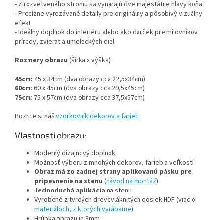
- Z rozvetveného stromu sa vynárajú dve majestátne hlavy koňa
- Precízne vyrezávané detaily pre originálny a pôsobivý vizuálny
efekt
- Ideálny doplnok do interiéru alebo ako darček pre milovníkov
prírody, zvierat a umeleckých diel
Rozmery obrazu
(šírka x výška):
45cm:
45 x 34cm (dva obrazy cca 22,5x34cm)
60cm
: 60 x 45cm (dva obrazy cca 29,5x45cm)
75cm
: 75 x 57cm (dva obrazy cca 37,5x57cm)
Pozrite si náš
vzorkovník dekorov a farieb
Vlastnosti obrazu:
Moderný dizajnový doplnok
Možnosť výberu z mnohých dekorov, farieb a veľkostí
Obraz má zo zadnej strany aplikovanú pásku pre
pripevnenie na stenu
(
návod na montáž
)
Jednoduchá aplikácia
na stenu
Vyrobené z tvrdých drevovláknitých dosiek HDF (viac o
materiáloch, z ktorých vyrábame
)
Hrúbka obrazu je 3mm