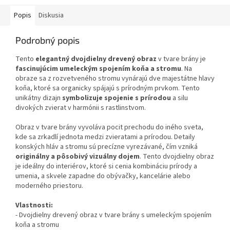
Popis
Diskusia
Podrobný popis
Tento
elegantný dvojdielny drevený obraz
v tvare brány je
fascinujúcim umeleckým spojením koňa a stromu
. Na
obraze sa z rozvetveného stromu vynárajú dve majestátne hlavy
koňa, ktoré sa organicky spájajú s prírodným prvkom. Tento
unikátny dizajn
symbolizuje spojenie s prírodou
a silu
divokých zvierat v harmónii s rastlinstvom.
Obraz v tvare brány vyvoláva pocit prechodu do iného sveta,
kde sa zrkadlí jednota medzi zvieratami a prírodou. Detaily
konských hláv a stromu sú precízne vyrezávané, čím vzniká
originálny a pôsobivý vizuálny dojem
. Tento dvojdielny obraz
je ideálny do interiérov, ktoré si cenia kombináciu prírody a
umenia, a skvele zapadne do obývačky, kancelárie alebo
moderného priestoru.
Vlastnosti:
- Dvojdielny drevený obraz v tvare brány s umeleckým spojením
koňa a stromu