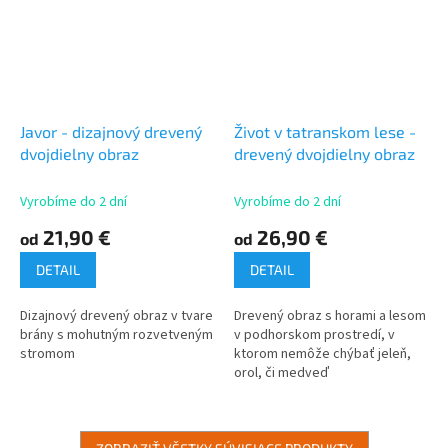
Javor - dizajnový drevený
Život v tatranskom lese -
dvojdielny obraz
drevený dvojdielny obraz
Vyrobíme do 2 dní
Vyrobíme do 2 dní
21,90 €
26,90 €
od
od
DETAIL
DETAIL
Dizajnový drevený obraz v tvare
Drevený obraz s horami a lesom
brány s mohutným rozvetveným
v podhorskom prostredí, v
stromom
ktorom nemôže chýbať jeleň,
orol, či medveď