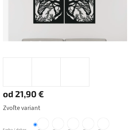
od
21,90 €
Jednotková
Zvoľte variant
cena: