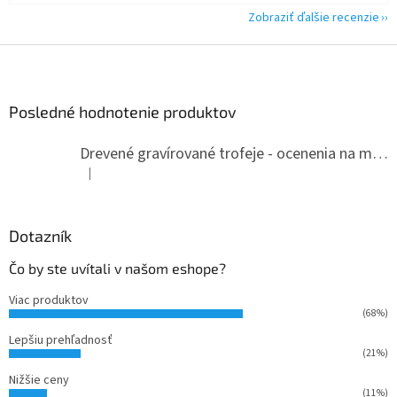
Zobraziť ďalšie recenzie
Z
á
p
ä
Posledné hodnotenie produktov
t
i
Drevené gravírované trofeje - ocenenia na mieru
e
|
Hodnotenie produktu je 5 z 5 hviezdičiek.
Dotazník
Čo by ste uvítali v našom eshope?
Viac produktov
(68%)
Lepšiu prehľadnosť
(21%)
Nižšie ceny
(11%)