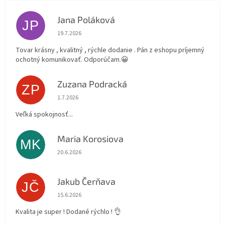
Jana Poláková
JP
Hodnotenie obchodu je 5 z 5 hviezdičiek.
19.7.2026
Tovar krásny , kvalitný , rýchle dodanie . Pán z eshopu príjemný
ochotný komunikovať. Odporúčam.😀
Zuzana Podracká
ZP
Hodnotenie obchodu je 5 z 5 hviezdičiek.
1.7.2026
Veľká spokojnosť...
Maria Korosiova
MK
Hodnotenie obchodu je 5 z 5 hviezdičiek.
20.6.2026
Jakub Čerňava
JČ
Hodnotenie obchodu je 5 z 5 hviezdičiek.
15.6.2026
Kvalita je super ! Dodané rýchlo ! 👌