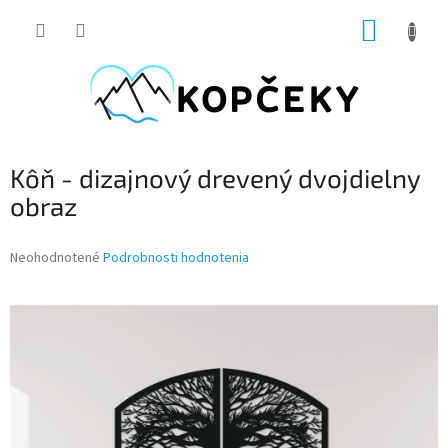
Prejsť
NÁKUP
na
obsah
KOŠÍK
Kôň - dizajnový drevený dvojdielny
obraz
Priemerné
Neohodnotené
Podrobnosti hodnotenia
hodnotenie
produktu
je
0,0
z
5
hviezdičiek.