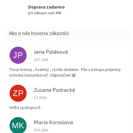
Doprava zadarmo
pri nákupe nad 49€
Jana Poláková
JP
Hodnotenie obchodu je 5 z 5 hviezdičiek.
19.7.2026
Tovar krásny , kvalitný , rýchle dodanie . Pán z eshopu príjemný
ochotný komunikovať. Odporúčam.😀
Zuzana Podracká
ZP
Hodnotenie obchodu je 5 z 5 hviezdičiek.
1.7.2026
Veľká spokojnosť...
Maria Korosiova
MK
Hodnotenie obchodu je 5 z 5 hviezdičiek.
20.6.2026