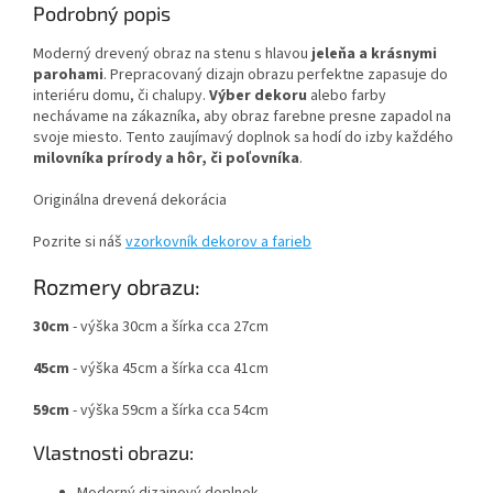
Podrobný popis
Moderný drevený obraz na stenu s hlavou
jeleňa a krásnymi
parohami
. Prepracovaný dizajn obrazu perfektne zapasuje do
interiéru domu, či chalupy.
Výber dekoru
alebo farby
nechávame na zákazníka, aby obraz farebne presne zapadol na
svoje miesto. Tento zaujímavý doplnok sa hodí do izby každého
milovníka prírody a hôr, či poľovníka
.
Originálna drevená dekorácia
Pozrite si náš
vzorkovník dekorov a farieb
Rozmery obrazu:
30cm
- výška 30cm a šírka cca 27cm
45cm
- výška 45cm a šírka cca 41cm
59cm
- výška 59cm a šírka cca 54cm
Vlastnosti obrazu:
Moderný dizajnový doplnok