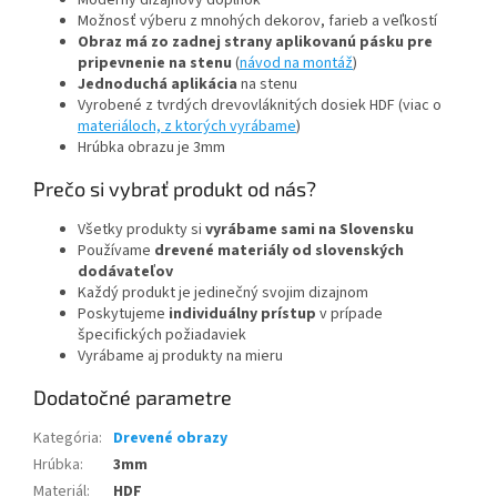
Možnosť výberu z mnohých dekorov, farieb a veľkostí
Obraz má zo zadnej strany aplikovanú pásku pre
pripevnenie na stenu
(
návod na montáž
)
Jednoduchá aplikácia
na stenu
Vyrobené z tvrdých drevovláknitých dosiek HDF (viac o
materiáloch, z ktorých vyrábame
)
Hrúbka obrazu je 3mm
Prečo si vybrať produkt od nás?
Všetky produkty si
vyrábame sami na Slovensku
Používame
drevené materiály od slovenských
dodávateľov
Každý produkt je jedinečný svojim dizajnom
Poskytujeme
individuálny prístup
v prípade
špecifických požiadaviek
Vyrábame aj produkty na mieru
Dodatočné parametre
Kategória
:
Drevené obrazy
Hrúbka
:
3mm
Materiál
:
HDF