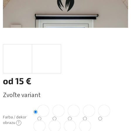
od
15 €
Jednotková
Zvoľte variant
cena:
Farba / dekor
obrazu
?