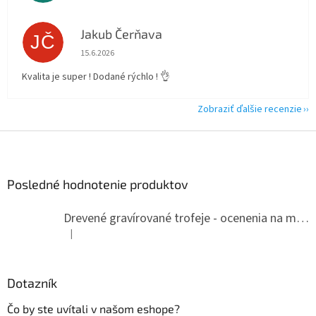
Jakub Čerňava
JČ
Hodnotenie obchodu je 5 z 5 hviezdičiek.
15.6.2026
Kvalita je super ! Dodané rýchlo ! 👌
Zobraziť ďalšie recenzie
Z
á
p
ä
Posledné hodnotenie produktov
t
i
Drevené gravírované trofeje - ocenenia na mieru
e
|
Hodnotenie produktu je 5 z 5 hviezdičiek.
Dotazník
Čo by ste uvítali v našom eshope?