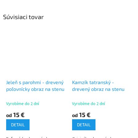
Súvisiaci tovar
Jeleň s parohmi - drevený
Kamzík tatranský -
poľovnícky obraz na stenu
drevený obraz na stenu
Vyrobíme do 2 dní
Vyrobíme do 2 dní
15 €
15 €
od
od
DETAIL
DETAIL