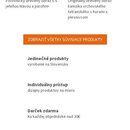
Poľovnícky drevený obraz s s
Originálny drevený obraz
jeleňou hlavou a parohmi
kamzíka vrchovského
tatranského s horami s
plesnivcom
ZOBRAZIŤ VŠETKY SÚVISIACE PRODUKTY
Jedinečné produkty
vyrobené na Slovensku
Individuálny prístup
dizajny produktov na mieru
Darček zdarma
Ku každej objednávke nad 30€