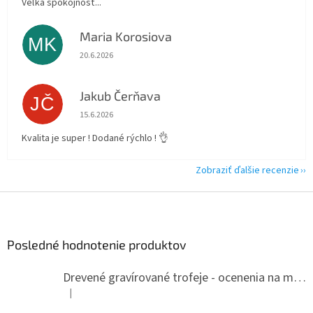
Veľká spokojnosť...
Maria Korosiova
MK
Hodnotenie obchodu je 5 z 5 hviezdičiek.
20.6.2026
Jakub Čerňava
JČ
Hodnotenie obchodu je 5 z 5 hviezdičiek.
15.6.2026
Kvalita je super ! Dodané rýchlo ! 👌
Zobraziť ďalšie recenzie
Z
á
p
ä
Posledné hodnotenie produktov
t
i
Drevené gravírované trofeje - ocenenia na mieru
e
|
Hodnotenie produktu je 5 z 5 hviezdičiek.