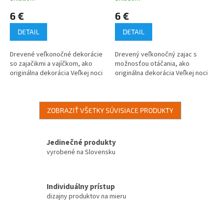
6 €
6 €
DETAIL
DETAIL
Drevené veľkonočné dekorácie
Drevený veľkonočný zajac s
so zajačikmi a vajíčkom, ako
možnosťou otáčania, ako
originálna dekorácia Veľkej noci
originálna dekorácia Veľkej noci
ZOBRAZIŤ VŠETKY SÚVISIACE PRODUKTY
Jedinečné produkty
vyrobené na Slovensku
Individuálny prístup
dizajny produktov na mieru