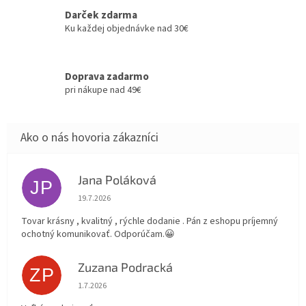
Darček zdarma
Ku každej objednávke nad 30€
Doprava zadarmo
pri nákupe nad 49€
Jana Poláková
JP
Hodnotenie obchodu je 5 z 5 hviezdičiek.
19.7.2026
Tovar krásny , kvalitný , rýchle dodanie . Pán z eshopu príjemný
ochotný komunikovať. Odporúčam.😀
Zuzana Podracká
ZP
Hodnotenie obchodu je 5 z 5 hviezdičiek.
1.7.2026