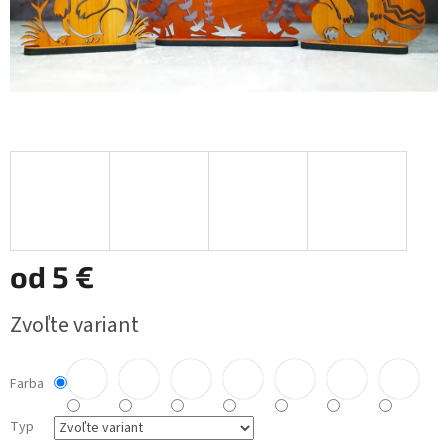
od
5 €
Jednotková
Zvoľte variant
cena:
Farba
Typ