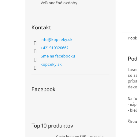
Veľkonočné ozdoby
Kontakt
Popi
info
@
kopceky.sk
+421910320662
Sme na facebooku
Pod
kopceky.sk
Lase
so z
prípa
dekor
Facebook
Na f
- ná
- bi
Šírka
Top 10 produktov