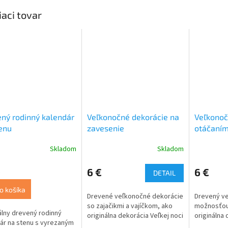
iaci tovar
ný rodinný kalendár
Veľkonočné dekorácie na
Veľkonoč
enu
zavesenie
otáčaní
Skladom
Skladom
€
6 €
6 €
DETAIL
o košíka
Drevené veľkonočné dekorácie
Drevený ve
so zajačikmi a vajíčkom, ako
možnosťou 
álny drevený rodinný
originálna dekorácia Veľkej noci
originálna 
ár na stenu s vyrezaným