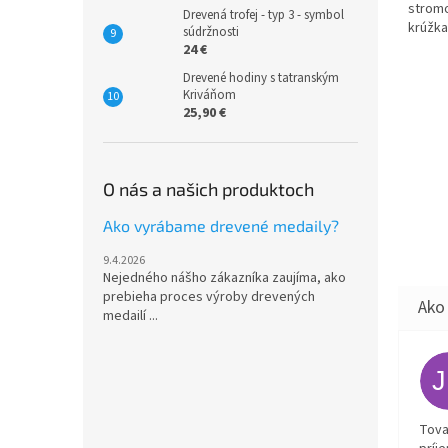
stromo
Drevená trofej - typ 3 - symbol
krúžk
súdržnosti
24 €
Drevené hodiny s tatranským
Kriváňom
25,90 €
O nás a našich produktoch
Ako vyrábame drevené medaily?
9.4.2026
Nejedného nášho zákazníka zaujíma, ako
prebieha proces výroby drevených
medailí ...
Tova