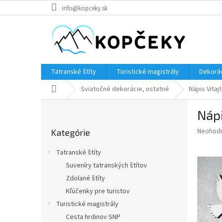
Prejsť
info@kopceky.sk
na
obsah
Tatranské štíty
Turistické magistrály
Dekorác
Domov
Sviatočné dekorácie, ostatné
Nápis Vitaj
B
Nápi
o
Preskočiť
č
Priemer
Neohod
Kategórie
kategórie
n
hodnote
ý
produkt
Tatranské štíty
p
je
Suveníry tatranských štítov
0,0
a
z
Zdolané štíty
n
5
e
Kľúčenky pre turistov
hviezdič
l
Turistické magistrály
Cesta hrdinov SNP