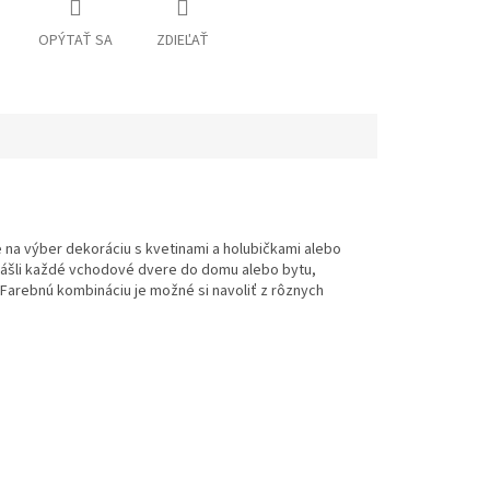
OPÝTAŤ SA
ZDIEĽAŤ
a výber dekoráciu s kvetinami a holubičkami alebo
krášli každé vchodové dvere do domu alebo bytu,
o. Farebnú kombináciu je možné si navoliť z rôznych