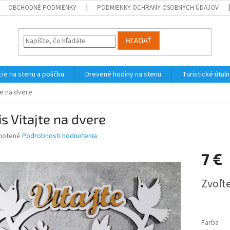
OBCHODNÉ PODMIENKY
PODMIENKY OCHRANY OSOBNÝCH ÚDAJOV
HĽADAŤ
ie na stenu a poličku
Drevené hodiny na stenu
Turistické útul
te na dvere
s Vitajte na dvere
né
notené
Podrobnosti hodnotenia
nie
7 €
u
Jednotk
Zvoľte
cena:
iek.
Farba