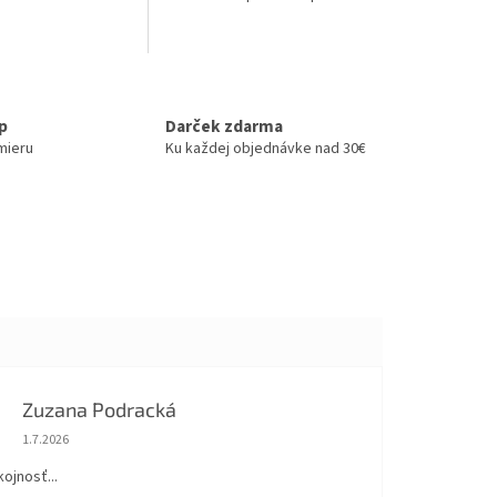
výrobe ozdôb
up
Darček zdarma
mieru
Ku každej objednávke nad 30€
Zuzana Podracká
Hodnotenie obchodu je 5 z 5 hviezdičiek.
1.7.2026
ojnosť...