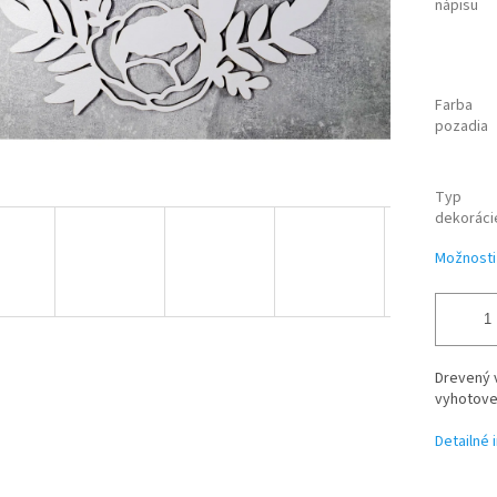
nápisu
Farba
pozadia
Typ
dekoráci
Možnosti
Drevený v
vyhotove
Detailné 