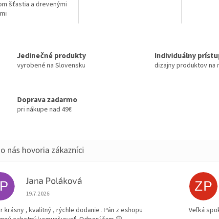
m šťastia a drevenými
ami
Jedinečné produkty
Individuálny príst
vyrobené na Slovensku
dizajny produktov na 
Doprava zadarmo
pri nákupe nad 49€
Jana Poláková
JP
ZP
Hodnotenie obchodu je 5 z 5 hviezdičiek.
19.7.2026
r krásny , kvalitný , rýchle dodanie . Pán z eshopu
Veľká spok