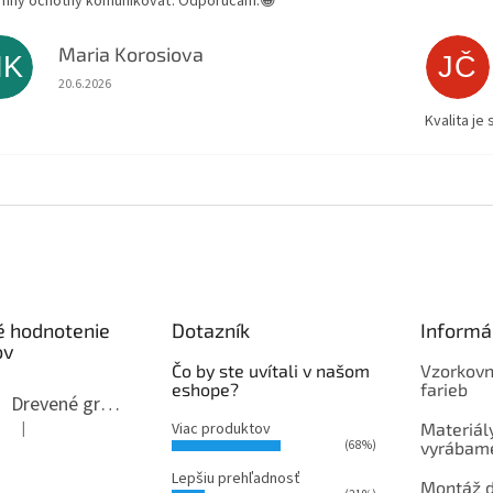
emný ochotný komunikovať. Odporúčam.😀
Maria Korosiova
MK
JČ
Hodnotenie obchodu je 5 z 5 hviezdičiek.
20.6.2026
Kvalita je
é hodnotenie
Dotazník
Informá
ov
Čo by ste uvítali v našom
Vzorkovn
eshope?
farieb
Drevené gravírované trofeje - ocenenia na mieru
|
Viac produktov
Materiály
Hodnotenie produktu je 5 z 5 hviezdičiek.
(68%)
vyrábame
Lepšiu prehľadnosť
Montáž 