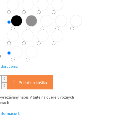
e
 doručenia
Pridať do košíka
yrezávaný nápis Vitajte na dvere v rôznych
niach
informácie