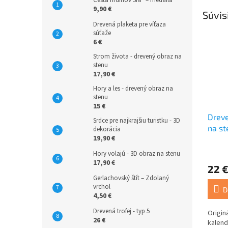
Cesta hrdinov SNP – medaila
9,90 €
Súvis
Drevená plaketa pre víťaza
súťaže
6 €
Strom života - drevený obraz na
stenu
17,90 €
Hory a les - drevený obraz na
stenu
15 €
Dreve
Srdce pre najkrajšiu turistku - 3D
na st
dekorácia
19,90 €
Hory volajú - 3D obraz na stenu
17,90 €
22 
Gerlachovský štít – Zdolaný
vrchol
D
4,50 €
Drevená trofej - typ 5
Origin
26 €
kalend