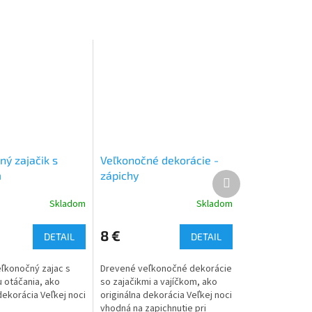
ný zajačik s
Veľkonočné dekorácie -
m
zápichy
Ďalší
produkt
Skladom
Skladom
8 €
DETAIL
DETAIL
ľkonočný zajac s
Drevené veľkonočné dekorácie
otáčania, ako
so zajačikmi a vajíčkom, ako
dekorácia Veľkej noci
originálna dekorácia Veľkej noci
vhodná na zapichnutie pri