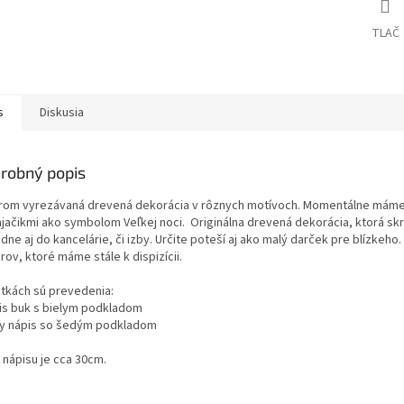
TLAČ
s
Diskusia
robný popis
rom vyrezávaná drevená dekorácia v rôznych motívoch. Momentálne máme n
ajačikmi ako symbolom Veľkej noci. Originálna drevená dekorácia, ktorá s
dne aj do kancelárie, či izby. Určite poteší aj ako malý darček pre blízkeh
ov, ktoré máme stále k dispizícii.
otkách sú prevedenia:
pis buk s bielym podkladom
ely nápis so šedým podkladom
 nápisu je cca 30cm.