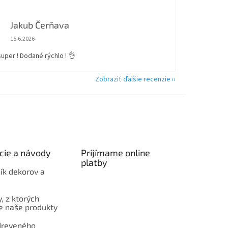
Jakub Čerňava
Hodnotenie obchodu je 5 z 5 hviezdičiek.
15.6.2026
 super ! Dodané rýchlo ! 👌
Zobraziť ďalšie recenzie
cie a návody
Prijímame online
platby
ík dekorov a
, z ktorých
 naše produkty
dreveného