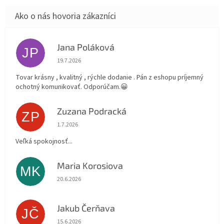
Jana Poláková
JP
Hodnotenie obchodu je 5 z 5 hviezdičiek.
19.7.2026
Tovar krásny , kvalitný , rýchle dodanie . Pán z eshopu príjemný
ochotný komunikovať. Odporúčam.😀
Zuzana Podracká
ZP
Hodnotenie obchodu je 5 z 5 hviezdičiek.
1.7.2026
Veľká spokojnosť...
Maria Korosiova
MK
Hodnotenie obchodu je 5 z 5 hviezdičiek.
20.6.2026
Jakub Čerňava
JČ
Hodnotenie obchodu je 5 z 5 hviezdičiek.
15.6.2026