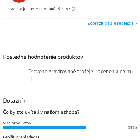
Kvalita je super ! Dodané rýchlo ! 👌
Zobraziť ďalšie recenzie
Z
á
p
ä
Posledné hodnotenie produktov
t
i
Drevené gravírované trofeje - ocenenia na mieru
e
|
Hodnotenie produktu je 5 z 5 hviezdičiek.
Dotazník
Čo by ste uvítali v našom eshope?
Viac produktov
(68%)
Lepšiu prehľadnosť