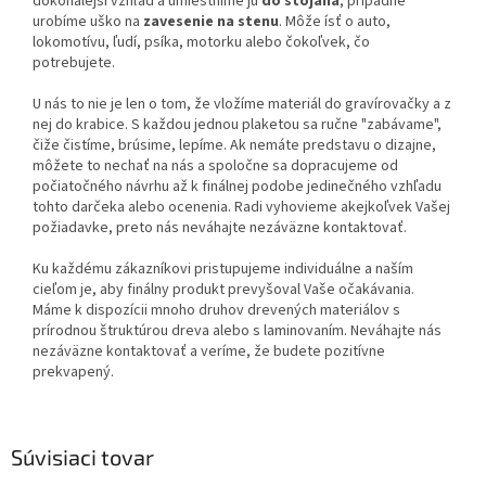
dokonalejší vzhľad a umiestnime ju
do stojana
, prípadne
urobíme uško na
zavesenie na stenu
. Môže ísť o auto,
lokomotívu, ľudí, psíka, motorku alebo čokoľvek, čo
potrebujete.
U nás to nie je len o tom, že vložíme materiál do gravírovačky a z
nej do krabice. S každou jednou plaketou sa ručne "zabávame",
čiže čistíme, brúsime, lepíme. Ak nemáte predstavu o dizajne,
môžete to nechať na nás a spoločne sa dopracujeme od
počiatočného návrhu až k finálnej podobe jedinečného vzhľadu
tohto darčeka alebo ocenenia. Radi vyhovieme akejkoľvek Vašej
požiadavke, preto nás neváhajte nezáväzne kontaktovať.
Ku každému zákazníkovi pristupujeme individuálne a naším
cieľom je, aby finálny produkt prevyšoval Vaše očakávania.
Máme k dispozícii mnoho druhov drevených materiálov s
prírodnou štruktúrou dreva alebo s laminovaním. Neváhajte nás
nezáväzne kontaktovať a veríme, že budete pozitívne
prekvapený.
Súvisiaci tovar