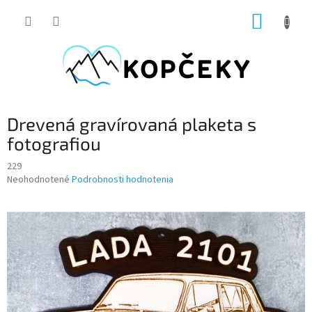
Prejsť
NÁKUP
na
obsah
KOŠÍK
Drevená gravírovaná plaketa s
fotografiou
229
Priemerné
Neohodnotené
Podrobnosti hodnotenia
hodnotenie
produktu
je
0,0
z
5
hviezdičiek.