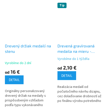
Tip
Drevený držiak medailí na
Drevená gravírovaná
stenu
medaila na mieru -
dvojvrstvová
Vyrobíme do 1 týždňa
Priemerné
Vyrobíme do 2 dní
hodnotenie
2,10 €
od
produktu
16 €
od
je
DETAIL
5,0
DETAIL
z
Realizácia medailí od
5
Originálny personalizovaný
počiatočného návrhu dizajnu,
hviezdičiek.
drevený držiak na medaily s
cez dolaďovanie drobností až
prispôsobeným vzhľadom
po finálnu výrobu potrebného
podľa typu vykonávaného
počtu kusov.
športu