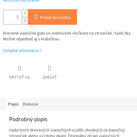
Možnosti doručenia
Pridať do košíka
Drevené vianočné gule so snehovými vločkami na stromček. Sada 3ks.
Možné objednať aj s krabičkou.
Detailné informácie
OPÝTAŤ SA
ZDIEĽAŤ
Popis
Diskusia
Podrobný popis
Sada troch drevených vianočných ozdôb vhodných na Vianočný
stromček alebo výzdobu okien. Originálny dizajn vianočných