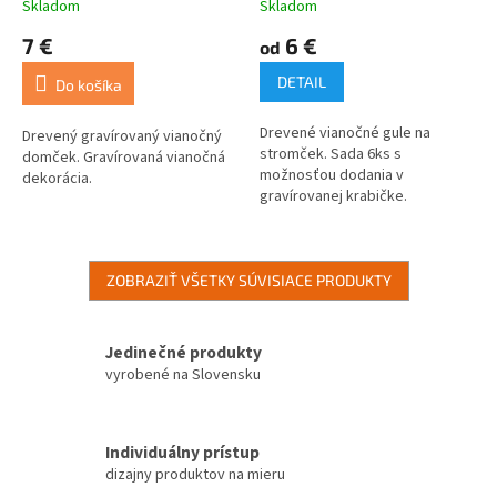
Skladom
Skladom
7 €
6 €
od
DETAIL
Do košíka
Drevené vianočné gule na
Drevený gravírovaný vianočný
stromček. Sada 6ks s
domček. Gravírovaná vianočná
možnosťou dodania v
dekorácia.
gravírovanej krabičke.
ZOBRAZIŤ VŠETKY SÚVISIACE PRODUKTY
Jedinečné produkty
vyrobené na Slovensku
Individuálny prístup
dizajny produktov na mieru