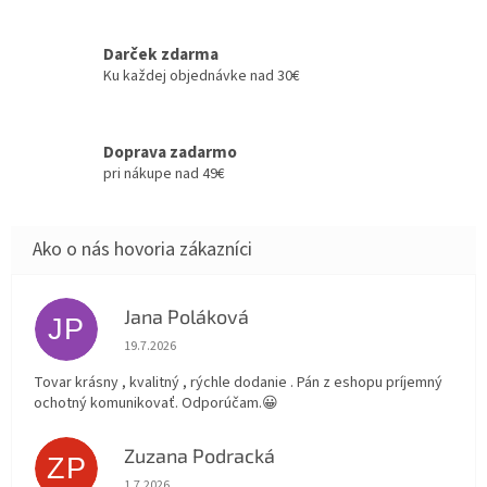
Darček zdarma
Ku každej objednávke nad 30€
Doprava zadarmo
pri nákupe nad 49€
Jana Poláková
JP
Hodnotenie obchodu je 5 z 5 hviezdičiek.
19.7.2026
Tovar krásny , kvalitný , rýchle dodanie . Pán z eshopu príjemný
ochotný komunikovať. Odporúčam.😀
Zuzana Podracká
ZP
Hodnotenie obchodu je 5 z 5 hviezdičiek.
1.7.2026