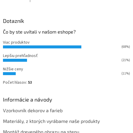
Hodnotenie produktu je 5 z 5 hviezdičiek.
Dotazník
Čo by ste uvítali v našom eshope?
Viac produktov
(68%)
Lepšiu prehľadnosť
(21%)
Nižšie ceny
(11%)
Počet hlasov:
53
Informácie a návody
Vzorkovník dekorov a farieb
Materiály, z ktorých vyrábame naše produkty
Montáž dreveného obrazu na stenu