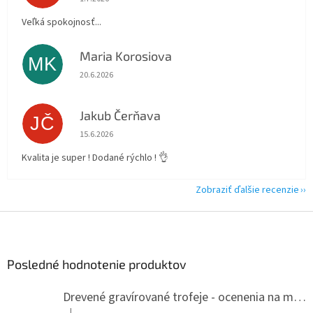
Veľká spokojnosť...
Maria Korosiova
MK
Hodnotenie obchodu je 5 z 5 hviezdičiek.
20.6.2026
Jakub Čerňava
JČ
Hodnotenie obchodu je 5 z 5 hviezdičiek.
15.6.2026
Kvalita je super ! Dodané rýchlo ! 👌
Zobraziť ďalšie recenzie
Z
á
p
ä
Posledné hodnotenie produktov
t
i
Drevené gravírované trofeje - ocenenia na mieru
e
|