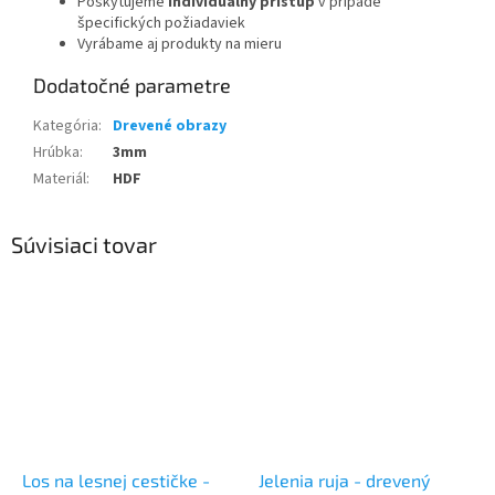
Poskytujeme
individuálny prístup
v prípade
špecifických požiadaviek
Vyrábame aj produkty na mieru
Dodatočné parametre
Kategória
:
Drevené obrazy
Hrúbka
:
3mm
Materiál
:
HDF
Súvisiaci tovar
Los na lesnej cestičke -
Jelenia ruja - drevený