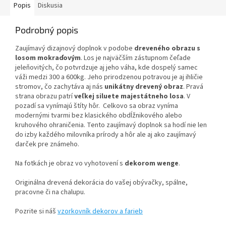
Popis
Diskusia
Podrobný popis
Zaujímavý dizajnový doplnok v podobe
dreveného obrazu s
losom mokraďovým
. Los je najväčším zástupnom čeľade
jeleňovitých, čo potvrdzuje aj jeho váha, kde dospelý samec
váži medzi 300 a 600kg. Jeho prirodzenou potravou je aj ihličie
stromov, čo zachytáva aj nás
unikátny drevený obraz
. Pravá
strana obrazu patrí
veľkej siluete majestátneho losa
. V
pozadí sa vynímajú štíty hôr. Celkovo sa obraz vyníma
modernými tvarmi bez klasického obdĺžnikového alebo
kruhového ohraničenia. Tento zaujímavý doplnok sa hodí nie len
do izby každého milovníka prírody a hôr ale aj ako zaujímavý
darček pre známeho.
Na fotkách je obraz vo vyhotovení s
dekorom wenge
.
Originálna drevená dekorácia do vašej obývačky, spálne,
pracovne či na chalupu.
Pozrite si náš
vzorkovník dekorov a farieb