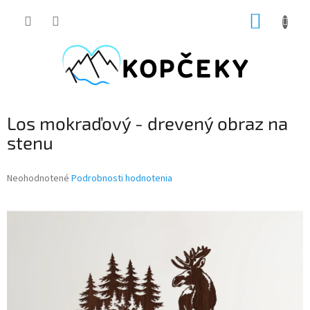
Prejsť
NÁKUP
na
obsah
KOŠÍK
Los mokraďový - drevený obraz na
stenu
Priemerné
Neohodnotené
Podrobnosti hodnotenia
hodnotenie
produktu
je
0,0
z
5
hviezdičiek.