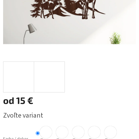
od
15 €
Jednotková
Zvoľte variant
cena: