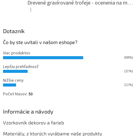
i
Drevené gravírované trofeje - ocenenia na mieru
e
|
Hodnotenie produktu je 5 z 5 hviezdičiek.
Dotazník
Čo by ste uvítali v našom eshope?
Viac produktov
(68%)
Lepšiu prehľadnosť
(21%)
Nižšie ceny
(11%)
Počet hlasov:
53
Informácie a návody
Vzorkovník dekorov a farieb
Materiály, z ktorých vyrábame naše produkty