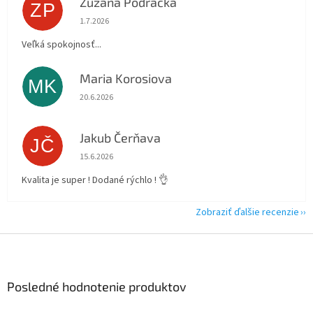
Zuzana Podracká
ZP
Hodnotenie obchodu je 5 z 5 hviezdičiek.
1.7.2026
Veľká spokojnosť...
Maria Korosiova
MK
Hodnotenie obchodu je 5 z 5 hviezdičiek.
20.6.2026
Jakub Čerňava
JČ
Hodnotenie obchodu je 5 z 5 hviezdičiek.
15.6.2026
Kvalita je super ! Dodané rýchlo ! 👌
Zobraziť ďalšie recenzie
Z
á
p
ä
Posledné hodnotenie produktov
t