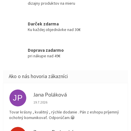
dizajny produktov na mieru
Darček zdarma
Ku každej objednávke nad 30€
Doprava zadarmo
pri nákupe nad 49€
Jana Poláková
JP
Hodnotenie obchodu je 5 z 5 hviezdičiek.
19.7.2026
Tovar krásny , kvalitný , rýchle dodanie . Pán z eshopu príjemný
ochotný komunikovať. Odporúčam.😀