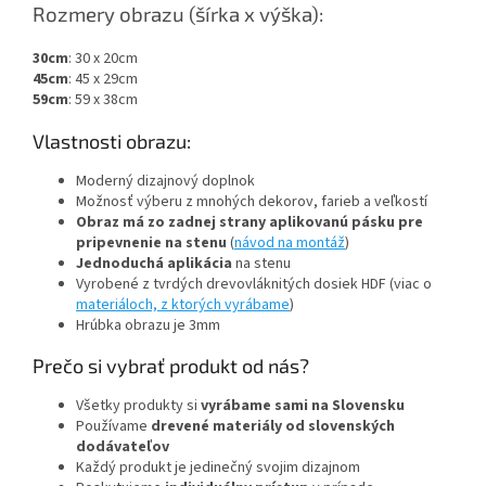
Rozmery obrazu (šírka x výška):
30cm
: 30 x 20cm
45cm
: 45 x 29cm
59cm
: 59 x 38cm
Vlastnosti obrazu:
Moderný dizajnový doplnok
Možnosť výberu z mnohých dekorov, farieb a veľkostí
Obraz má zo zadnej strany aplikovanú pásku pre
pripevnenie na stenu
(
návod na montáž
)
Jednoduchá aplikácia
na stenu
Vyrobené z tvrdých drevovláknitých dosiek HDF (viac o
materiáloch, z ktorých vyrábame
)
Hrúbka obrazu je 3mm
Prečo si vybrať produkt od nás?
Všetky produkty si
vyrábame sami na Slovensku
Používame
drevené materiály od slovenských
dodávateľov
Každý produkt je jedinečný svojim dizajnom