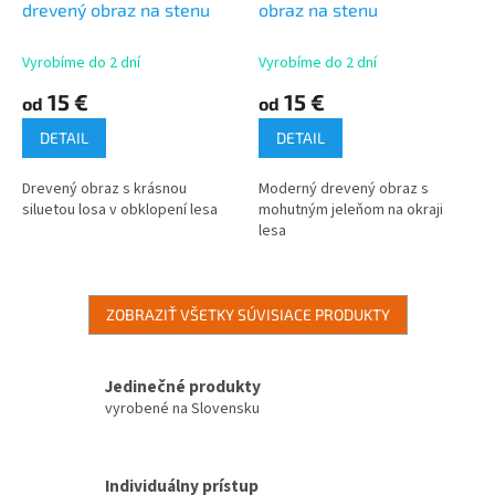
drevený obraz na stenu
obraz na stenu
Vyrobíme do 2 dní
Vyrobíme do 2 dní
15 €
15 €
od
od
DETAIL
DETAIL
Drevený obraz s krásnou
Moderný drevený obraz s
siluetou losa v obklopení lesa
mohutným jeleňom na okraji
lesa
ZOBRAZIŤ VŠETKY SÚVISIACE PRODUKTY
Jedinečné produkty
vyrobené na Slovensku
Individuálny prístup