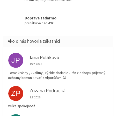
Ku každej objednávke nad 30€
Doprava zadarmo
pri nákupe nad 49€
Jana Poláková
JP
Hodnotenie obchodu je 5 z 5 hviezdičiek.
19.7.2026
Tovar krásny , kvalitný , rýchle dodanie . Pán z eshopu príjemný
ochotný komunikovať. Odporúčam.😀
Zuzana Podracká
ZP
Hodnotenie obchodu je 5 z 5 hviezdičiek.
1.7.2026
Veľká spokojnosť...