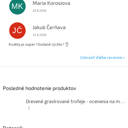
Maria Korosiova
MK
Hodnotenie obchodu je 5 z 5 hviezdičiek.
20.6.2026
Jakub Čerňava
JČ
Hodnotenie obchodu je 5 z 5 hviezdičiek.
15.6.2026
Kvalita je super ! Dodané rýchlo ! 👌
Zobraziť ďalšie recenzie
Z
á
p
ä
Posledné hodnotenie produktov
t
i
Drevené gravírované trofeje - ocenenia na mieru
e
|
Hodnotenie produktu je 5 z 5 hviezdičiek.
Dotazník