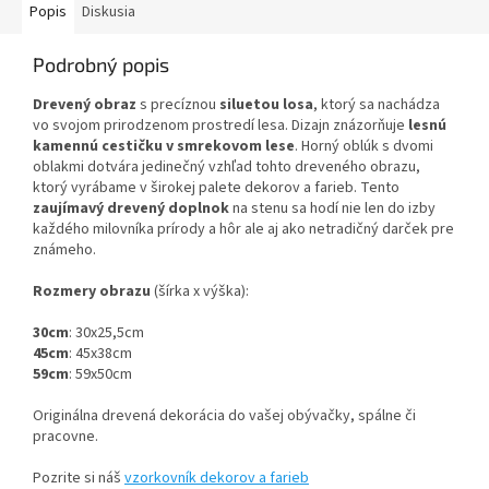
Popis
Diskusia
Podrobný popis
Drevený obraz
s precíznou
siluetou losa
, ktorý sa nachádza
vo svojom prirodzenom prostredí lesa. Dizajn znázorňuje
lesnú
kamennú cestičku v smrekovom lese
. Horný oblúk s dvomi
oblakmi dotvára jedinečný vzhľad tohto dreveného obrazu,
ktorý vyrábame v širokej palete dekorov a farieb. Tento
zaujímavý drevený doplnok
na stenu sa hodí nie len do izby
každého milovníka prírody a hôr ale aj ako netradičný darček pre
známeho.
Rozmery obrazu
(šírka x výška):
30cm
: 30x25,5cm
45cm
: 45x38cm
59cm
: 59x50cm
Originálna drevená dekorácia do vašej obývačky, spálne či
pracovne.
Pozrite si náš
vzorkovník dekorov a farieb