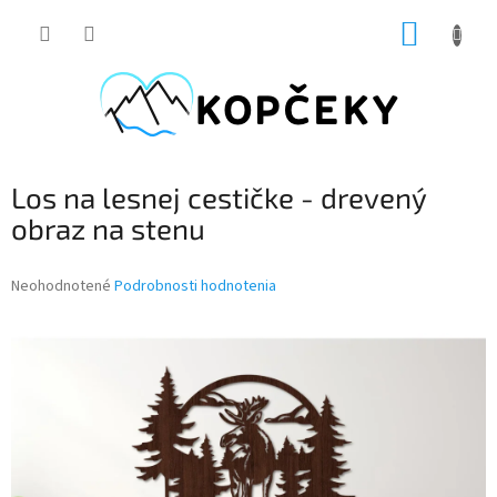
Prejsť
NÁKUP
na
obsah
KOŠÍK
Los na lesnej cestičke - drevený
obraz na stenu
Priemerné
Neohodnotené
Podrobnosti hodnotenia
hodnotenie
produktu
je
0,0
z
5
hviezdičiek.