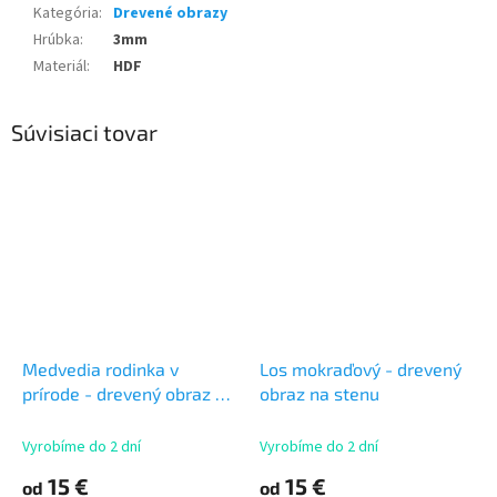
Kategória
:
Drevené obrazy
Hrúbka
:
3mm
Materiál
:
HDF
Súvisiaci tovar
Medvedia rodinka v
Los mokraďový - drevený
prírode - drevený obraz na
obraz na stenu
stenu
Vyrobíme do 2 dní
Vyrobíme do 2 dní
15 €
15 €
od
od