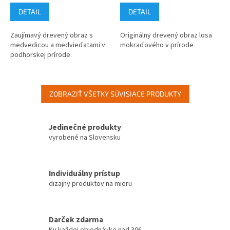
DETAIL
DETAIL
Zaujímavý drevený obraz s
Originálny drevený obraz losa
medvedicou a medvieďatami v
mokraďového v prírode
podhorskej prírode.
ZOBRAZIŤ VŠETKY SÚVISIACE PRODUKTY
Jedinečné produkty
vyrobené na Slovensku
Individuálny prístup
dizajny produktov na mieru
Darček zdarma