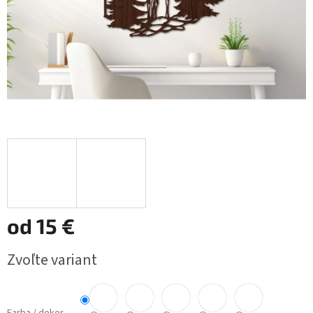
od
15 €
Jednotková
Zvoľte variant
cena: