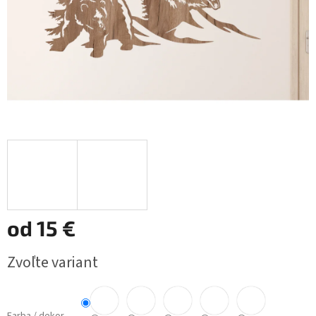
od
15 €
Jednotková
Zvoľte variant
cena: