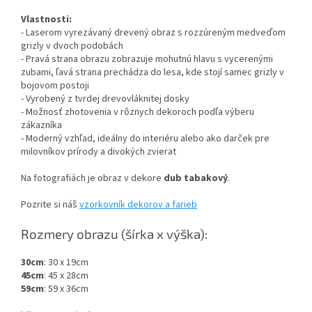
Vlastnosti:
- Laserom vyrezávaný drevený obraz s rozzúreným medveďom
grizly v dvoch podobách
- Pravá strana obrazu zobrazuje mohutnú hlavu s vycerenými
zubami, ľavá strana prechádza do lesa, kde stojí samec grizly v
bojovom postoji
- Vyrobený z tvrdej drevovláknitej dosky
- Možnosť zhotovenia v rôznych dekoroch podľa výberu
zákazníka
- Moderný vzhľad, ideálny do interiéru alebo ako darček pre
milovníkov prírody a divokých zvierat
Na fotografiách je obraz v dekore
dub tabakový
.
Pozrite si náš
vzorkovník dekorov a farieb
Rozmery obrazu (šírka x výška):
30cm
: 30 x 19cm
45cm
: 45 x 28cm
59cm
: 59 x 36cm