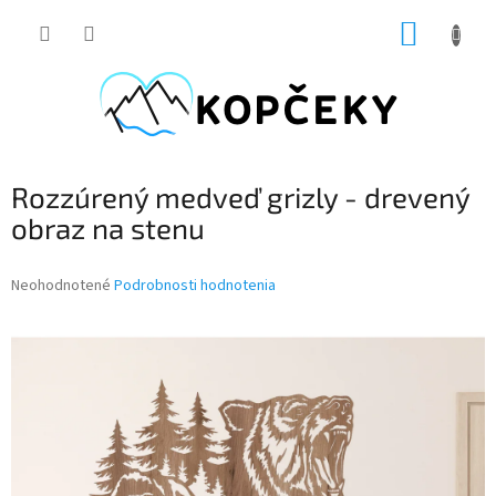
Prejsť
NÁKUP
na
obsah
KOŠÍK
Rozzúrený medveď grizly - drevený
obraz na stenu
Priemerné
Neohodnotené
Podrobnosti hodnotenia
hodnotenie
produktu
je
0,0
z
5
hviezdičiek.