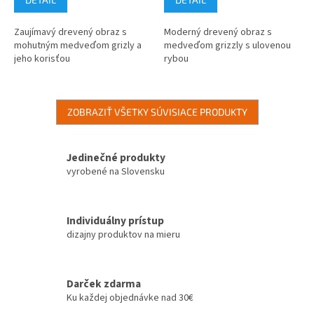
Zaujímavý drevený obraz s
Moderný drevený obraz s
mohutným medveďom grizly a
medveďom grizzly s ulovenou
jeho korisťou
rybou
ZOBRAZIŤ VŠETKY SÚVISIACE PRODUKTY
Jedinečné produkty
vyrobené na Slovensku
Individuálny prístup
dizajny produktov na mieru
Darček zdarma
Ku každej objednávke nad 30€