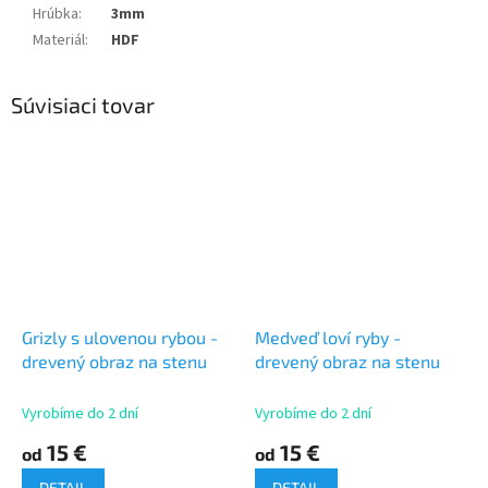
Hrúbka
:
3mm
Materiál
:
HDF
Súvisiaci tovar
Grizly s ulovenou rybou -
Medveď loví ryby -
drevený obraz na stenu
drevený obraz na stenu
Vyrobíme do 2 dní
Vyrobíme do 2 dní
15 €
15 €
od
od
DETAIL
DETAIL