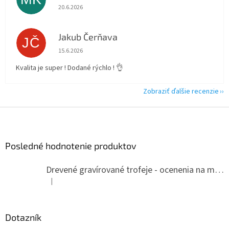
Hodnotenie obchodu je 5 z 5 hviezdičiek.
20.6.2026
Jakub Čerňava
JČ
Hodnotenie obchodu je 5 z 5 hviezdičiek.
15.6.2026
Kvalita je super ! Dodané rýchlo ! 👌
Zobraziť ďalšie recenzie
Z
á
p
ä
Posledné hodnotenie produktov
t
i
Drevené gravírované trofeje - ocenenia na mieru
e
|
Hodnotenie produktu je 5 z 5 hviezdičiek.
Dotazník