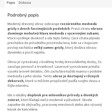
Popis
Diskusia
Podrobný popis
Moderný drevený obraz zobrazuje
rozzúreného medveďa
grizly v dvoch fascinujúcich podobách
. Pravú stranu
obrazu
dominuje mohutná hlava medveďa s vycerenými zubami
,
ktorá vystihuje divokosť a silu tejto šelmy. Ľavá strana plynulo
prechádza do prírodného prostredia lesa, kde sa v bojovom
postoji nachádza
veľký samec grizly
, ktorý dodáva obrazu
dynamiku a pocit napätia.
Obraz je vyrezávaný z kvalitnej tvrdej drevovláknitej dosky, čo
zaručuje pevnosť a trvanlivosť. Laserové vyrezávanie prináša
vysokú úroveň detailov, čím zachytáva každú nuansu v podobe
medveďa a jeho okolia. Tento
obraz je dostupný v rôznych
dekoroch
, ktoré si môžete prispôsobiť podľa svojho vkusu a
štýlu interiéru.
Ide o ideálny
doplnok pre milovníkov prírody a divokých
zvierat
, ktorí hľadajú niečo moderné a pôsobivé. Skvele
zapadne do obývačky, pracovnej miestnosti alebo ako výrazný
kúsok do kancelárie.