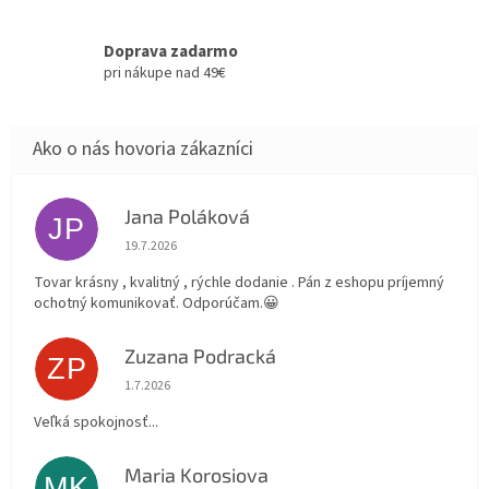
Doprava zadarmo
pri nákupe nad 49€
Jana Poláková
JP
Hodnotenie obchodu je 5 z 5 hviezdičiek.
19.7.2026
Tovar krásny , kvalitný , rýchle dodanie . Pán z eshopu príjemný
ochotný komunikovať. Odporúčam.😀
Zuzana Podracká
ZP
Hodnotenie obchodu je 5 z 5 hviezdičiek.
1.7.2026
Veľká spokojnosť...
Maria Korosiova
MK