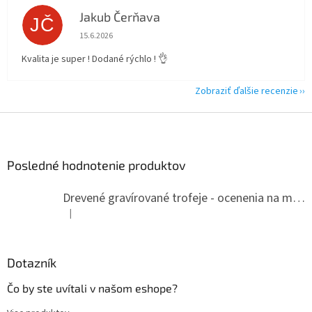
Jakub Čerňava
JČ
Hodnotenie obchodu je 5 z 5 hviezdičiek.
15.6.2026
Kvalita je super ! Dodané rýchlo ! 👌
Zobraziť ďalšie recenzie
Z
á
p
ä
Posledné hodnotenie produktov
t
i
Drevené gravírované trofeje - ocenenia na mieru
e
|
Hodnotenie produktu je 5 z 5 hviezdičiek.
Dotazník
Čo by ste uvítali v našom eshope?