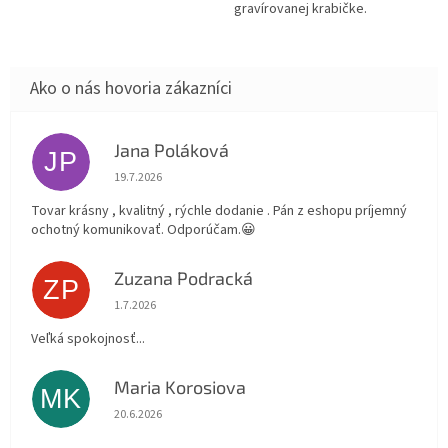
gravírovanej krabičke.
Jana Poláková
JP
Hodnotenie obchodu je 5 z 5 hviezdičiek.
19.7.2026
Tovar krásny , kvalitný , rýchle dodanie . Pán z eshopu príjemný
ochotný komunikovať. Odporúčam.😀
Zuzana Podracká
ZP
Hodnotenie obchodu je 5 z 5 hviezdičiek.
1.7.2026
Veľká spokojnosť...
Maria Korosiova
MK
Hodnotenie obchodu je 5 z 5 hviezdičiek.
20.6.2026