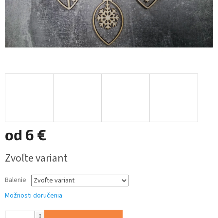
od
6 €
Jednotková
Zvoľte variant
cena:
Balenie
Možnosti doručenia