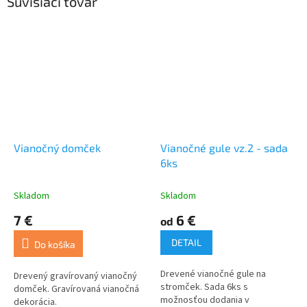
Súvisiaci tovar
Vianočný domček
Vianočné gule vz.2 - sada
6ks
Skladom
Skladom
7 €
6 €
od
DETAIL
Do košíka
Drevené vianočné gule na
Drevený gravírovaný vianočný
stromček. Sada 6ks s
domček. Gravírovaná vianočná
možnosťou dodania v
dekorácia.