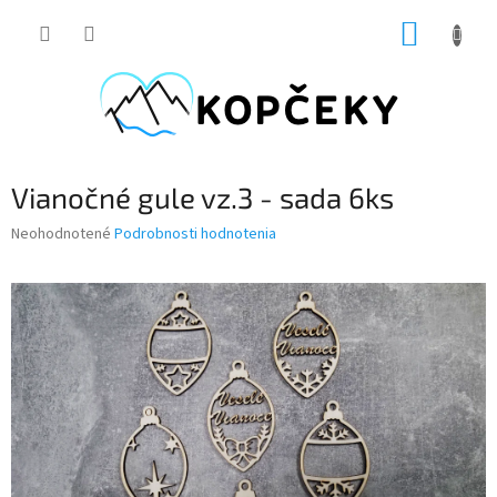
Prejsť
NÁKUP
na
obsah
KOŠÍK
Vianočné gule vz.3 - sada 6ks
Priemerné
Neohodnotené
Podrobnosti hodnotenia
hodnotenie
produktu
je
0,0
z
5
hviezdičiek.