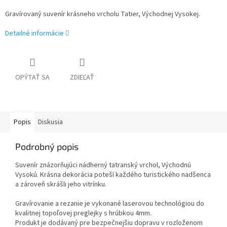
Gravírovaný suvenír krásneho vrcholu Tatier, Východnej Vysokej.
Detailné informácie
OPÝTAŤ SA
ZDIEĽAŤ
Popis
Diskusia
Podrobný popis
Suvenír znázorňujúci nádherný tatranský vrchol, Východnú
Vysokú. Krásna dekorácia poteší každého turistického nadšenca
a zároveň skrášli jeho vitrínku.
Gravírovanie a rezanie je vykonané laserovou technológiou do
kvalitnej topoľovej preglejky s hrúbkou 4mm.
Produkt je dodávaný pre bezpečnejšiu dopravu v rozloženom