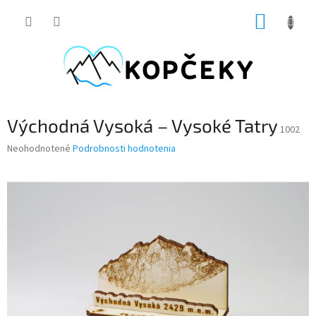
Prejsť
NÁKUP
na
obsah
KOŠÍK
Východná Vysoká – Vysoké Tatry
1002
Priemerné
Neohodnotené
Podrobnosti hodnotenia
hodnotenie
produktu
je
0,0
z
5
hviezdičiek.