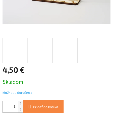
4,50 €
Jednotková
Skladom
cena:
Možnosti doručenia
Pridať do košíka