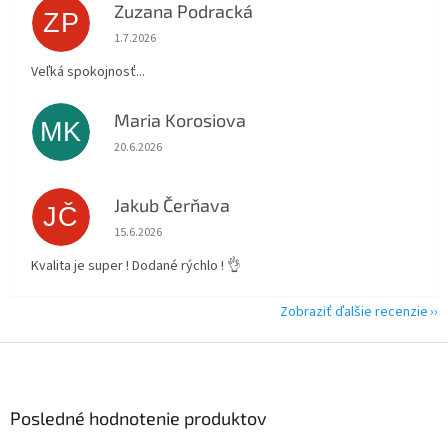
Zuzana Podracká
ZP
Hodnotenie obchodu je 5 z 5 hviezdičiek.
1.7.2026
Veľká spokojnosť...
Maria Korosiova
MK
Hodnotenie obchodu je 5 z 5 hviezdičiek.
20.6.2026
Jakub Čerňava
JČ
Hodnotenie obchodu je 5 z 5 hviezdičiek.
15.6.2026
Kvalita je super ! Dodané rýchlo ! 👌
Zobraziť ďalšie recenzie
Z
á
p
ä
Posledné hodnotenie produktov
t