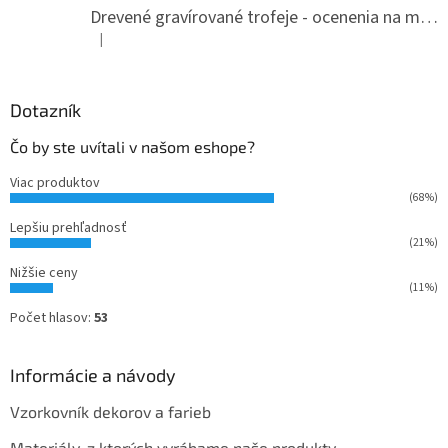
i
Drevené gravírované trofeje - ocenenia na mieru
e
|
Hodnotenie produktu je 5 z 5 hviezdičiek.
Dotazník
Čo by ste uvítali v našom eshope?
Viac produktov
(68%)
Lepšiu prehľadnosť
(21%)
Nižšie ceny
(11%)
Počet hlasov:
53
Informácie a návody
Vzorkovník dekorov a farieb
Materiály, z ktorých vyrábame naše produkty