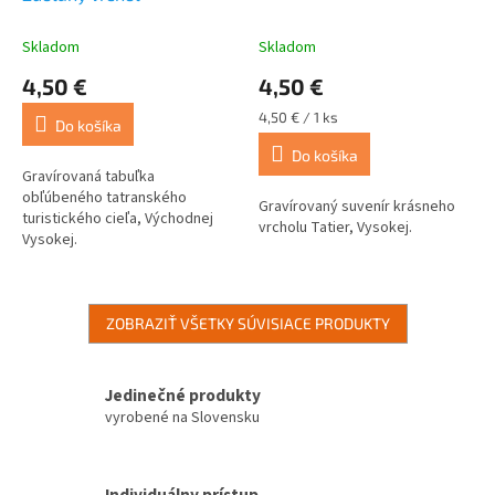
Skladom
Skladom
4,50 €
4,50 €
Jednotková
4,50 € / 1 ks
Do košíka
cena:
Do košíka
Gravírovaná tabuľka
obľúbeného tatranského
Gravírovaný suvenír krásneho
turistického cieľa, Východnej
vrcholu Tatier, Vysokej.
Vysokej.
ZOBRAZIŤ VŠETKY SÚVISIACE PRODUKTY
Jedinečné produkty
vyrobené na Slovensku