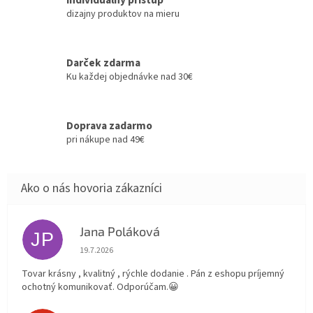
Individuálny prístup
dizajny produktov na mieru
Darček zdarma
Ku každej objednávke nad 30€
Doprava zadarmo
pri nákupe nad 49€
Jana Poláková
JP
Hodnotenie obchodu je 5 z 5 hviezdičiek.
19.7.2026
Tovar krásny , kvalitný , rýchle dodanie . Pán z eshopu príjemný
ochotný komunikovať. Odporúčam.😀