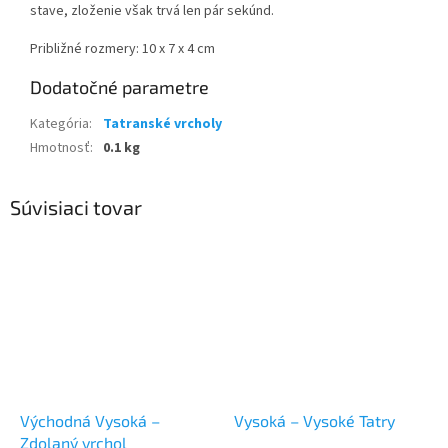
stave, zloženie však trvá len pár sekúnd.
Približné rozmery: 10 x 7 x 4 cm
Dodatočné parametre
Kategória
:
Tatranské vrcholy
Hmotnosť
:
0.1 kg
Súvisiaci tovar
Východná Vysoká –
Vysoká – Vysoké Tatry
Zdolaný vrchol