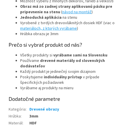
Možnosť výberu z mnohých dekorov, farieb a veľkostí
Obraz má zo zadnej strany aplikovanú pásku pre
pripevnenie na stenu
(
návod na montáž
)
Jednoduchá aplikácia
na stenu
Vyrobené z tvrdých drevovláknitých dosiek HDF (viac o
materiáloch, z ktorých vyrábame
)
Hrúbka obrazu je 3mm
Prečo si vybrať produkt od nás?
Všetky produkty si
vyrábame sami na Slovensku
Používame
drevené materiály od slovenských
dodávateľov
Každý produkt je jedinečný svojim dizajnom
Poskytujeme
individuálny prístup
v prípade
špecifických požiadaviek
Vyrábame aj produkty na mieru
Dodatočné parametre
Kategória
:
Drevené obrazy
Hrúbka
:
3mm
Materiál
:
HDF