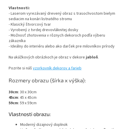
Vlastnosti:
- Laserom vyrezávaný drevený obraz s trasochvostom bielym
sediacim na konári listnatého stromu
- Klasický štvorcový tvar
- Vyrobený z tvrdej drevovláknitej dosky
- Možnosť zhotovenia v rôznych dekoroch podľa výberu
zákazníka
- Ideálny do interiéru alebo ako darček pre milovníkov prírody
Na ukážkových obrázkoch je obraz v dekore
jabloň
.
Pozrite si náš
vzorkovník dekorov a farieb
Rozmery obrazu (šírka x výška):
30cm
: 30 x 30cm
45cm
: 45 x 45cm
59cm
: 59 x 59cm
Vlastnosti obrazu:
Moderný dizajnový doplnok