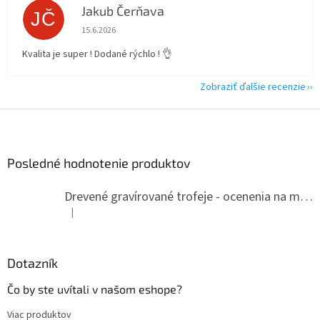
Jakub Čerňava
JČ
Hodnotenie obchodu je 5 z 5 hviezdičiek.
15.6.2026
Kvalita je super ! Dodané rýchlo ! 👌
Zobraziť ďalšie recenzie
Z
á
p
ä
Posledné hodnotenie produktov
t
i
Drevené gravírované trofeje - ocenenia na mieru
e
|
Hodnotenie produktu je 5 z 5 hviezdičiek.
Dotazník
Čo by ste uvítali v našom eshope?
Viac produktov