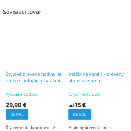
Súvisiaci tovar
Štýlové drevené hodiny na
Vtáčik na konári - drevený
stenu s lietajúcimi vtákmi
obraz na stenu
Vyrobíme do 2 dní
Vyrobíme do 2 dní
29,90 €
15 €
od
DETAIL
DETAIL
Štýlové netradičné drevené
Moderný drevený obraz s