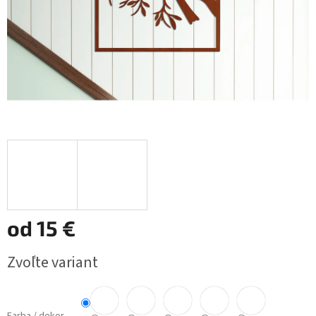
od
15 €
Jednotková
Zvoľte variant
cena: