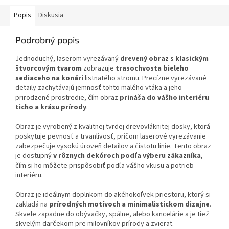
Popis
Diskusia
Podrobný popis
Jednoduchý, laserom vyrezávaný
drevený obraz s klasickým
štvorcovým tvarom
zobrazuje
trasochvosta bieleho
sediaceho na konári
listnatého stromu. Precízne vyrezávané
detaily zachytávajú jemnosť tohto malého vtáka a jeho
prirodzené prostredie, čím obraz
prináša do vášho interiéru
ticho a krásu prírody
.
Obraz je vyrobený z kvalitnej tvrdej drevovláknitej dosky, ktorá
poskytuje pevnosť a trvanlivosť, pričom laserové vyrezávanie
zabezpečuje vysokú úroveň detailov a čistotu línie. Tento obraz
je dostupný
v rôznych dekóroch podľa výberu zákazníka
,
čím si ho môžete prispôsobiť podľa vášho vkusu a potrieb
interiéru.
Obraz je ideálnym doplnkom do akéhokoľvek priestoru, ktorý si
zakladá na
prírodných motívoch a minimalistickom dizajne
.
Skvele zapadne do obývačky, spálne, alebo kancelárie a je tiež
skvelým darčekom pre milovníkov prírody a zvierat.