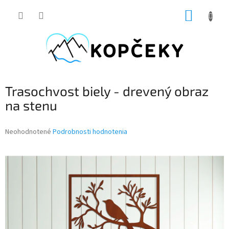
Prejsť
NÁKUP
na
obsah
KOŠÍK
Trasochvost biely - drevený obraz
na stenu
Priemerné
Neohodnotené
Podrobnosti hodnotenia
hodnotenie
produktu
je
0,0
z
5
hviezdičiek.