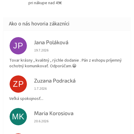
pri nákupe nad 49€
Jana Poláková
JP
Hodnotenie obchodu je 5 z 5 hviezdičiek.
19.7.2026
Tovar krásny , kvalitný , rýchle dodanie . Pán z eshopu príjemný
ochotný komunikovať. Odporúčam.😀
Zuzana Podracká
ZP
Hodnotenie obchodu je 5 z 5 hviezdičiek.
1.7.2026
Veľká spokojnosť...
Maria Korosiova
MK
Hodnotenie obchodu je 5 z 5 hviezdičiek.
20.6.2026