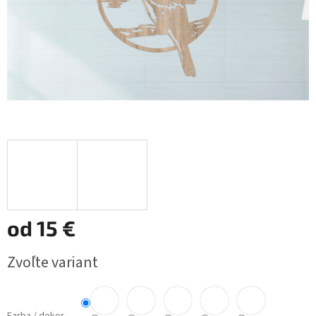
od
15 €
Jednotková
Zvoľte variant
cena: