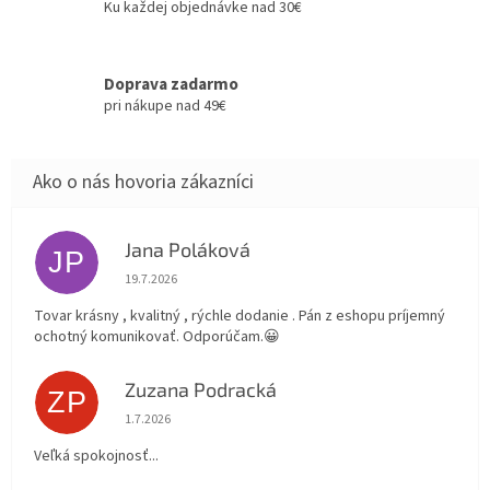
Ku každej objednávke nad 30€
Doprava zadarmo
pri nákupe nad 49€
Jana Poláková
JP
Hodnotenie obchodu je 5 z 5 hviezdičiek.
19.7.2026
Tovar krásny , kvalitný , rýchle dodanie . Pán z eshopu príjemný
ochotný komunikovať. Odporúčam.😀
Zuzana Podracká
ZP
Hodnotenie obchodu je 5 z 5 hviezdičiek.
1.7.2026
Veľká spokojnosť...