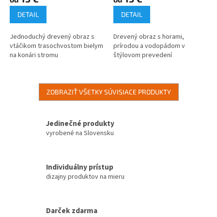
DETAIL
DETAIL
Jednoduchý drevený obraz s
Drevený obraz s horami,
vtáčikom trasochvostom bielym
prírodou a vodopádom v
na konári stromu
štýlovom prevedení
ZOBRAZIŤ VŠETKY SÚVISIACE PRODUKTY
Jedinečné produkty
vyrobené na Slovensku
Individuálny prístup
dizajny produktov na mieru
Darček zdarma