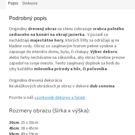
Popis
Diskusia
Podrobný popis
Originálny
drevený obraz
na stenu zobrazuje
vrabca poľného
sediaceho na konári na okraji jazierka.
V pozadí sa
nachádzajú
majestátne hory
, ktorých štíty sa odrážajú aj na
hladine vody. Obraz so zaujímavým tvarom pekne vynikne a
zapasuje do interiéru domu, bytu, či chalupy.
Výber dekoru
alebo farby nechávame na zákazníka, aby obraz farebne presne
zapadol na svoje miesto. Tento zaujímavý doplnok sa hodí do
izby každého
milovníka prírody a hôr, či poľovníka
.
Originálna drevená dekorácia
Na ukážkových obrázkoch je obraz v dekore
dub sonoma
.
Pozrite si náš
vzorkovník dekorov a farieb
Rozmery obrazu (šírka x výška):
30cm
: 25 x 30cm
45cm
: 38 x 45cm
59cm
: 49 x 59cm