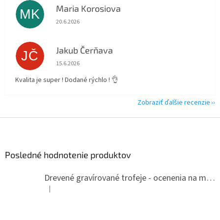
Maria Korosiova
MK
Hodnotenie obchodu je 5 z 5 hviezdičiek.
20.6.2026
Jakub Čerňava
JČ
Hodnotenie obchodu je 5 z 5 hviezdičiek.
15.6.2026
Kvalita je super ! Dodané rýchlo ! 👌
Zobraziť ďalšie recenzie
Z
á
p
ä
Posledné hodnotenie produktov
t
i
Drevené gravírované trofeje - ocenenia na mieru
e
|
Hodnotenie produktu je 5 z 5 hviezdičiek.