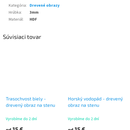
Kategória
:
Drevené obrazy
Hrúbka
:
3mm
Materiál
:
HDF
Súvisiaci tovar
Trasochvost biely -
Horský vodopád - drevený
drevený obraz na stenu
obraz na stenu
Vyrobíme do 2 dní
Vyrobíme do 2 dní
15 €
15 €
od
od